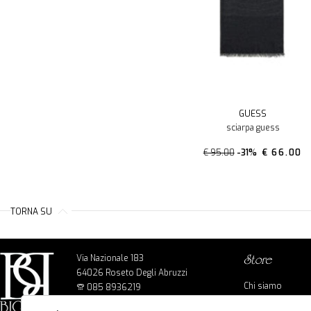
GUESS
sciarpa guess
€ 95.00
-31%
€ 66.00
TORNA SU
Via Nazionale 183
store
64026 Roseto Degli Abruzzi
Chi siamo
085 8936219
Cookie policy
info@bigbagshoponline.it