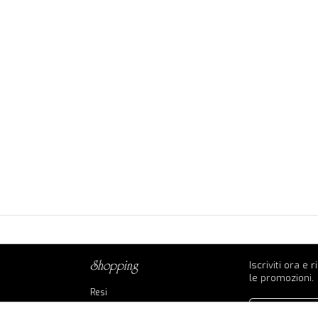
Iscriviti ora e 
shopping
le promozioni.
Resi
Contatti