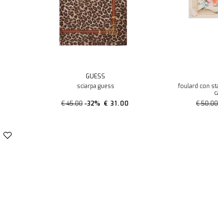
GUESS
sciarpa guess
foulard con st
c
€ 45.00
-32%
€ 31.00
€ 50.0