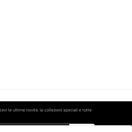
ricevi le ultime novità, le collezioni speciali e tutte
INVIA