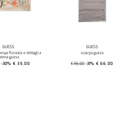
GUESS
GUESS
ampa floreale e dettagli a
sciarpa guess
atena guess
0
-30%
€ 35.00
€ 95.00
-31%
€ 66.00