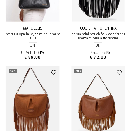
MARC ELLIS
CUOIERIA FIORENTINA
borsa a spalla wynn m do lt marc
borsa mini pouch folk con frange
ellis
emma cuoieria fiorentina
UNI
UNI
€ 179.00
-51%
€ 145.00
-51%
€ 89.00
€ 72.00
SALDI
SALDI