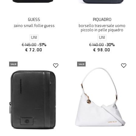
GUESS
PIQUADRO
zaino small follie guess
borsello trasversale uomo
piccolo in pelle piquadro
UNI
UNI
€ 145.00
-51%
€ 140.00
-30%
€ 72.00
€ 98.00
SALDI
SALDI