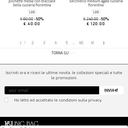
pochette media con bracciale
secchiello medium agata cuoieria
bella cuoieria fiorentina
fiorentina
UNI
UNI
€ 80.00
-50%
€ 240.00
-50%
€ 40.00
€ 120.00
⟨
1
2
3
4
5
...
40
41
⟩
TORNA SU
Iscriviti ora e ricevi le ultime novità, le collezioni speciali e tutte
le promozioni.
INVIA
Ho letto ed accettato le condizioni sulla privacy.