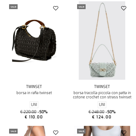
SALDI
SALDI
TWINSET
TWINSET
borsa in rafia twinset
borsa tracolla piccola con patta in
cotone crochet con strass twinset
UNI
UNI
€ 220.00
-50%
€ 248.00
-50%
€ 110.00
€ 124.00
SALDI
SALDI