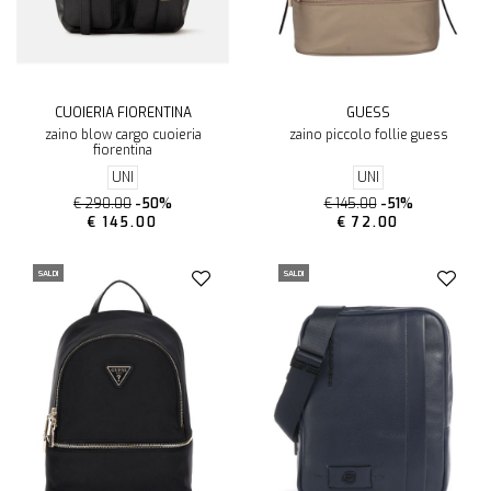
CUOIERIA FIORENTINA
GUESS
zaino blow cargo cuoieria
zaino piccolo follie guess
fiorentina
UNI
UNI
€ 290.00
-50%
€ 145.00
-51%
€ 145.00
€ 72.00
SALDI
SALDI