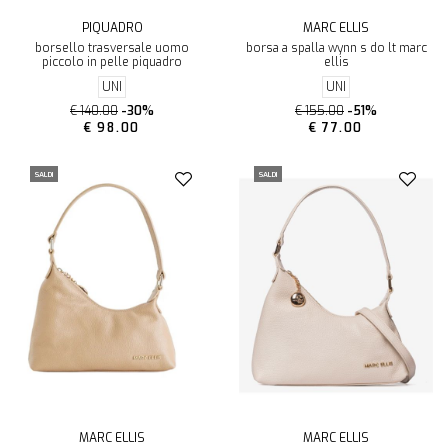
PIQUADRO
MARC ELLIS
borsello trasversale uomo
borsa a spalla wynn s do lt marc
piccolo in pelle piquadro
ellis
UNI
UNI
€ 140.00
-30%
€ 155.00
-51%
€ 98.00
€ 77.00
SALDI
SALDI
MARC ELLIS
MARC ELLIS