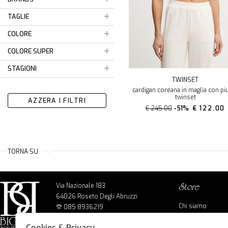
TAGLIE
COLORE
COLORE SUPER
STAGIONI
TWINSET
cardigan coreana in maglia con p
twinset
AZZERA I FILTRI
€ 245.00
-51%
€ 122.00
TORNA SU
Via Nazionale 183
store
64026 Roseto Degli Abruzzi
Chi siamo
085 8936219
Cookie policy
info@bigbagshoponline.it
Cookies & Privacy
Privacy