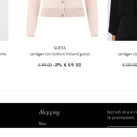
GUESS
iume
cardigan con bottoni holland guess
cardigan co
€ 99.00
-31%
€ 69.00
€ 130.0
Iscriviti ora e 
shopping
le promozioni.
Resi
Contatti
Pagamenti