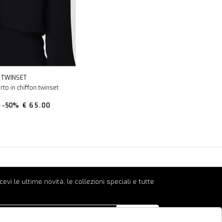
TWINSET
rto in chiffon twinset
0
-50%
€ 65.00
ricevi le ultime novità, le collezioni speciali e tutte
INVIA