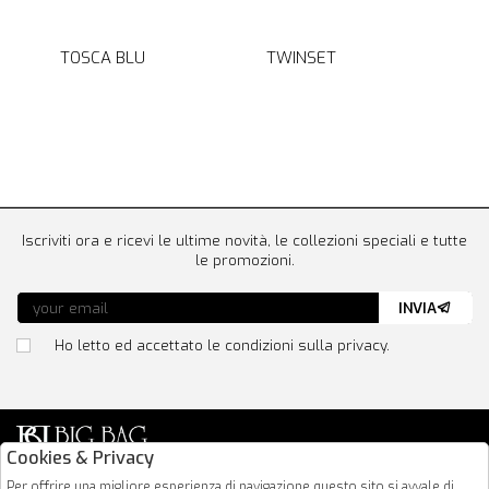
TOSCA BLU
TWINSET
Iscriviti ora e ricevi le ultime novità, le collezioni speciali e tutte
le promozioni.
INVIA
Ho letto ed accettato le condizioni sulla privacy.
Cookies & Privacy
Via Nazionale 183
Per offrire una migliore esperienza di navigazione questo sito si avvale di