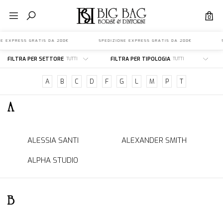
brand
0
IONE EXPRESS GRATIS DA 200€ SPEDIZIONE EXPRESS GRATIS DA 200€ S
FILTRA PER SETTORE
FILTRA PER TIPOLOGIA
A
B
C
D
F
G
L
M
P
T
A
ALESSIA SANTI
ALEXANDER SMITH
ALPHA STUDIO
B