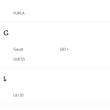
FURLA
G
Gaudì
GIO +
GUESS
L
LIU JO