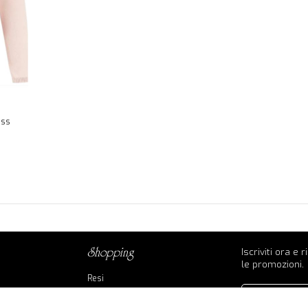
ess
Iscriviti ora e 
shopping
le promozioni.
Resi
Contatti
Pagamenti