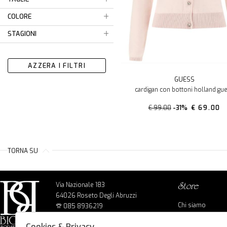
COLORE
STAGIONI
AZZERA I FILTRI
GUESS
cardigan con bottoni holland gu
€ 99.00
-31%
€ 69.00
TORNA SU
Via Nazionale 183
store
64026 Roseto Degli Abruzzi
Chi siamo
085 8936219
Cookie policy
info@bigbagshoponline.it
Cookies & Privacy
Privacy