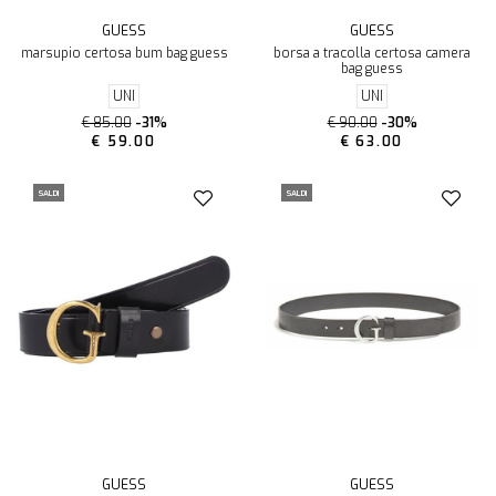
GUESS
GUESS
marsupio certosa bum bag guess
borsa a tracolla certosa camera
bag guess
UNI
UNI
€ 85.00
-31%
€ 90.00
-30%
€ 59.00
€ 63.00
SALDI
SALDI
GUESS
GUESS