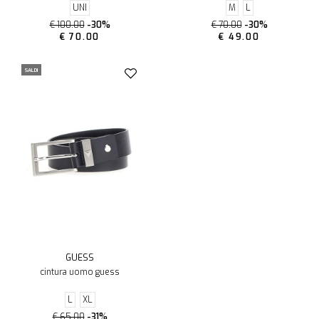
UNI
M
L
€ 100.00
-30%
€ 70.00
-30%
€ 70.00
€ 49.00
SALDI
GUESS
cintura uomo guess
L
XL
€ 65.00
-31%