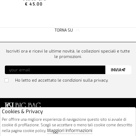
€ 45.00
TORNA SU
Iscriviti ora e ricevi le ultime novità, le collezioni speciali e tutte
le promozioni.
INVIA
Ho letto ed accettato le condizioni sulla privacy.
Cookies & Privacy
Via Nazionale 183
Per offrire una migliore esperienza di navigazione questo sito si avvale di
cookie di profilazione. Scegli se accettare o meno tali cookie come descritto
64026 Roseto Degli Abruzzi
Maggiori Informazioni
nella pagina cookie policy.
085 8936219