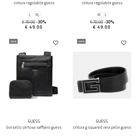
cintura regolabile guess
cintura regolabile guess
L
XL
M
L
€ 70.00
-30%
€ 70.00
-30%
€ 49.00
€ 49.00
SALDI
SALDI
GUESS
GUESS
borsello certosa saffiano guess
cintura g squared vera pelle guess