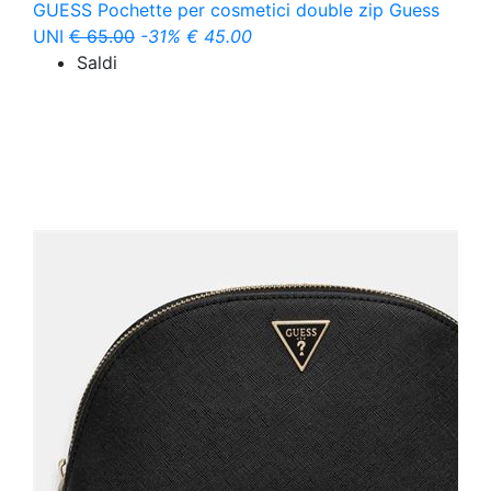
GUESS
Pochette per cosmetici double zip Guess
UNI
€ 65.00
-31%
€ 45.00
Saldi