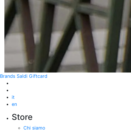
Brands
Saldi
Giftcard
it
en
Store
Chi siamo