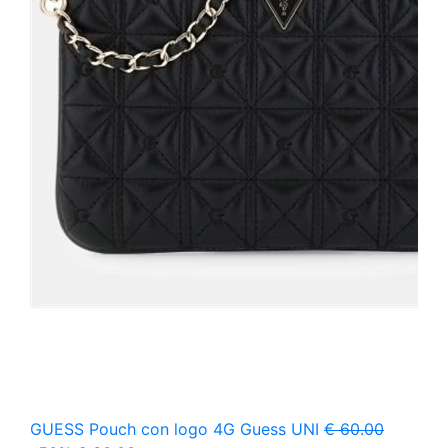
GUESS
Pouch con logo 4G Guess
UNI
€ 60.00