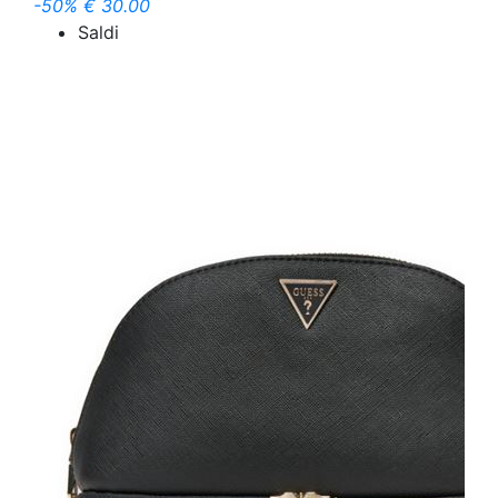
-50%
€ 30.00
Saldi