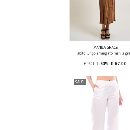
MANILA GRACE
abito lungo sfrangiato manila gr
€ 134.00
-50%
€ 67.00
SALDI