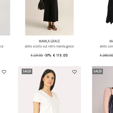
MANILA GRACE
MA
ace
abito scollo sul retro manila grace
abito con
€ 231.00
-51%
€ 115.00
€ 280.0
SALDI
SALDI