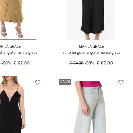
NILA GRACE
MANILA GRACE
sfrangiato manila grace
abito lungo sfrangiato manila grace
0
-50%
€ 67.00
€ 134.00
-50%
€ 67.00
SALDI