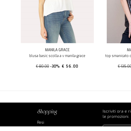
MANILA GRACE
MA
blusa basic scolla a v manila grace
top smanicato c
€ 80.00
-30%
€ 56.00
€ 135.0
Iscriviti ora e 
shopping
le promozioni.
Resi
Contatti