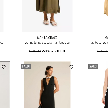
MANILA GRACE
MA
ace
gonna lunga svasata manila grace
abito lungo 
€ 140.00
-50%
€ 70.00
€ 134.0
SALDI
SALDI