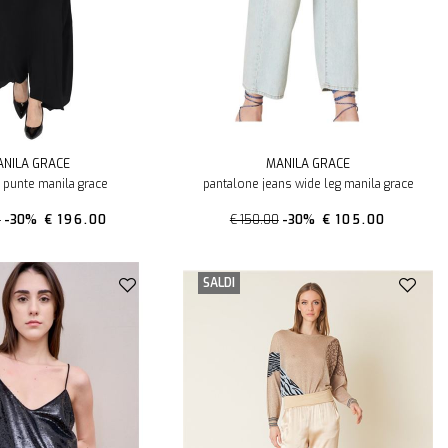
NILA GRACE
MANILA GRACE
 punte manila grace
pantalone jeans wide leg manila grace
0
-30%
€ 196.00
€ 150.00
-30%
€ 105.00
SALDI