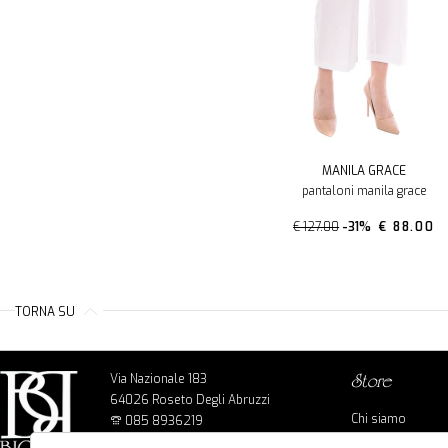
MANILA GRACE
pantaloni manila grace
€ 127.00
-31%
€ 88.00
TORNA SU
Via Nazionale 183
store
64026 Roseto Degli Abruzzi
Chi siamo
085 8936219
Cookie policy
info@bigbagshoponline.it