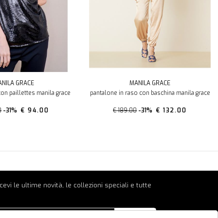
NILA GRACE
MANILA GRACE
on paillettes manila grace
pantalone in raso con baschina manila grace
0
-31%
€ 94.00
€ 189.00
-31%
€ 132.00
ricevi le ultime novità, le collezioni speciali e tutte
INVIA