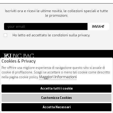
Iscriviti ora e ricevi le ultime novità, le collezioni speciali e tutte
le promozioni.
INVIA
Ho letto ed accettato le condizioni sulla privacy.
Cookies & Privacy
Via Nazionale 183
Per offrire una migliore esperienza di navigazione questo sito si avvale di
cookie di profilazione. Scegli se accettare o meno tali cookie come descritto
64026 Roseto Degli Abruzzi
Maggiori Informazioni
nella pagina cookie policy.
085 8936219
info@bigbagshoponline.it
Accetta tutti i cookie
follow us
Customizza Cookies
2026 BigBag - P.iva : 00916940679 Powered by
Atelier
società
gruppo
Zucchetti
Accetta Necessari
🍪