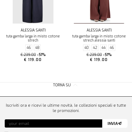
ALESSIA SANTI
ALESSIA SANTI
tuta gamba larga in misto cotone
tuta gamba larga in misto cotone
strech
strech alessia santi
46
48
40
42
44
46
€ 239.00
-51%
€ 239.00
-51%
€ 119.00
€ 119.00
TORNA SU
Iscriviti ora e ricevi le ultime novità, le collezioni speciali e tutte
le promozioni.
INVIA