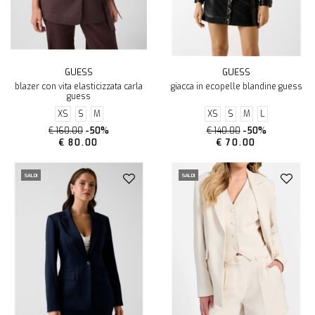
GUESS
GUESS
blazer con vita elasticizzata carla
giacca in ecopelle blandine guess
guess
XS
S
M
XS
S
M
L
€ 160.00
-50%
€ 140.00
-50%
€ 80.00
€ 70.00
SALDI
SALDI