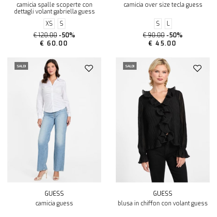
camicia spalle scoperte con
camicia over size tecla guess
dettagli volant gabriella guess
XS
S
S
L
€ 120.00
-50%
€ 90.00
-50%
€ 60.00
€ 45.00
SALDI
SALDI
GUESS
GUESS
camicia guess
blusa in chiffon con volant guess