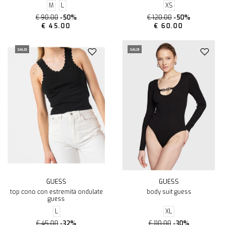
M
L
XS
€ 90.00
-50%
€ 120.00
-50%
€ 45.00
€ 60.00
SALDI
SALDI
GUESS
GUESS
top cono con estremità ondulate
body suit guess
guess
L
XL
€ 45.00
-32%
€ 110.00
-30%