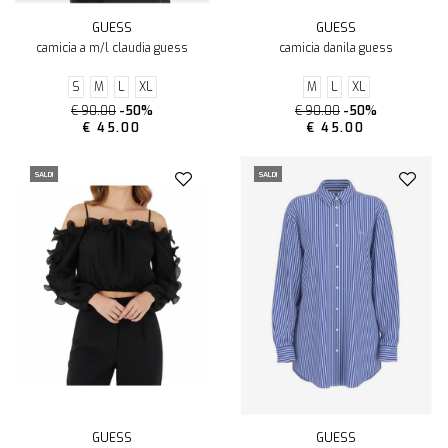
GUESS
GUESS
camicia a m/l claudia guess
camicia danila guess
S
M
L
XL
M
L
XL
€ 90.00
-50%
€ 90.00
-50%
€ 45.00
€ 45.00
SALDI
SALDI
GUESS
GUESS