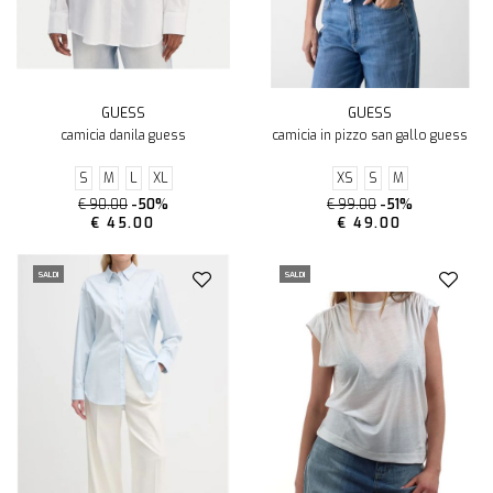
GUESS
GUESS
camicia danila guess
camicia in pizzo san gallo guess
S
M
L
XL
XS
S
M
€ 90.00
-50%
€ 99.00
-51%
€ 45.00
€ 49.00
SALDI
SALDI