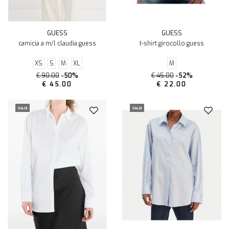
GUESS
GUESS
camicia a m/l claudia guess
t-shirt girocollo guess
XS
S
M
XL
M
€ 90.00
-50%
€ 45.00
-52%
€ 45.00
€ 22.00
SALDI
SALDI