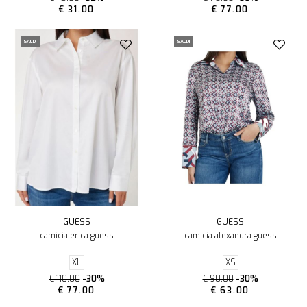
€ 31.00
€ 77.00
SALDI
SALDI
GUESS
GUESS
camicia erica guess
camicia alexandra guess
XL
XS
€ 110.00
-30%
€ 90.00
-30%
€ 77.00
€ 63.00