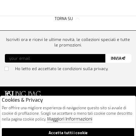
TORNA SU
Iscriviti ora e ricevi le ultime novità, le collezioni speciali e tutte
le promozioni.
INVIA
Ho letto ed accettato le condizioni sulla privacy.
Cookies & Privacy
Via Nazionale 183
Per offrire una migliore esperienza di navigazione questo sito si avvale di
cookie di profilazione. Scegli se accettare o meno tali cookie come descritto
64026 Roseto Degli Abruzzi
Maggiori Informazioni
nella pagina cookie policy.
085 8936219
info@bigbagshoponline.it
Accetta tutti i cookie
follow us