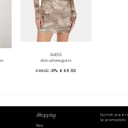
GUESS
ess
abito adriana guess
€ 99.00
-31%
€ 69.00
Iscriviti ora e 
shopping
le promozioni.
Resi