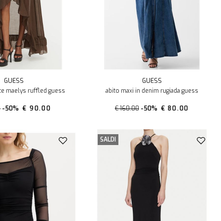
GUESS
GUESS
te maelys ruffled guess
abito maxi in denim rugiada guess
0
-50%
€ 90.00
€ 160.00
-50%
€ 80.00
SALDI