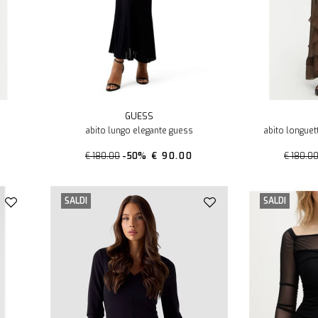
GUESS
abito lungo elegante guess
abito longuet
€ 180.00
-50%
€ 90.00
€ 180.0
SALDI
SALDI