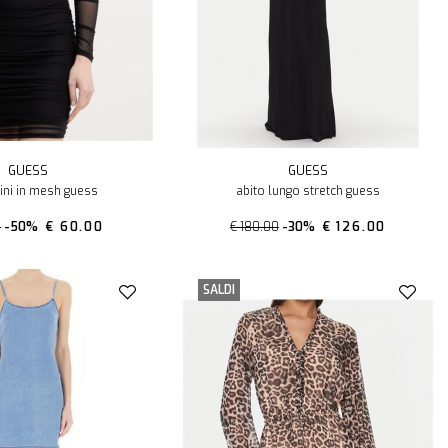
GUESS
GUESS
ini in mesh guess
abito lungo stretch guess
0
-50%
€ 60.00
€ 180.00
-30%
€ 126.00
SALDI