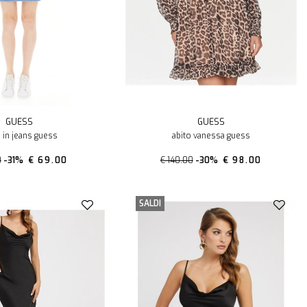
GUESS
GUESS
o in jeans guess
abito vanessa guess
0
-31%
€ 69.00
€ 140.00
-30%
€ 98.00
SALDI