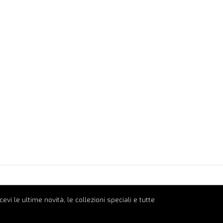
ricevi le ultime novità, le collezioni speciali e tutte