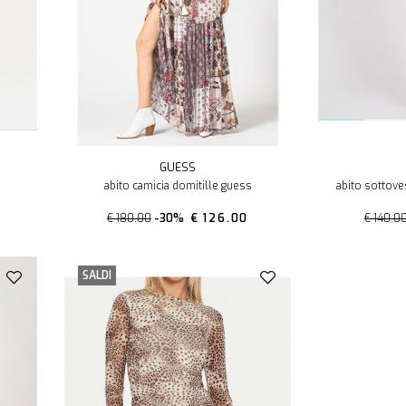
GUESS
abito camicia domitille guess
abito sottoves
€ 180.00
-30%
€ 126.00
€ 140.0
SALDI