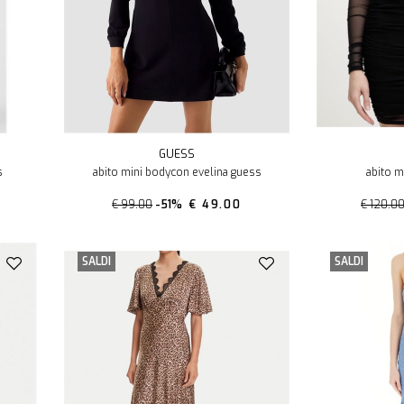
GUESS
s
abito mini bodycon evelina guess
abito m
€ 99.00
-51%
€ 49.00
€ 120.0
SALDI
SALDI