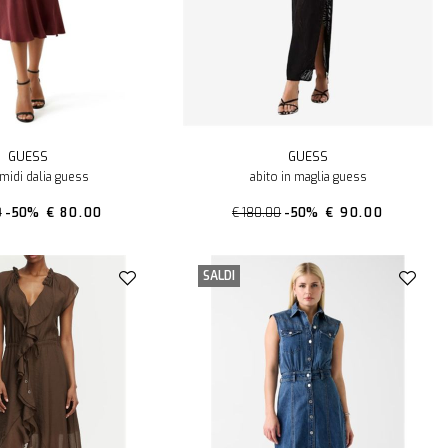
GUESS
GUESS
 midi dalia guess
abito in maglia guess
0
-50%
€ 80.00
€ 180.00
-50%
€ 90.00
SALDI