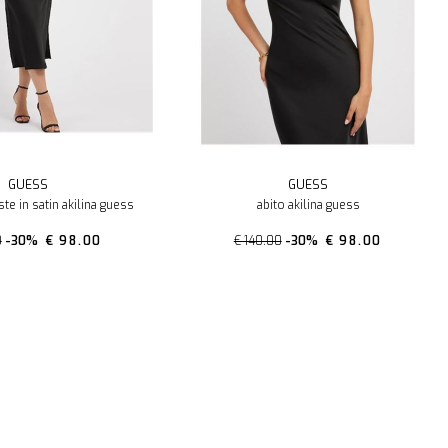
GUESS
GUESS
te in satin akilina guess
abito akilina guess
0
-30%
€ 98.00
€ 140.00
-30%
€ 98.00