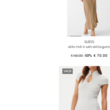
GUESS
abito midi in satin akilina gues
€ 140.00
-50%
€ 70.00
SALDI