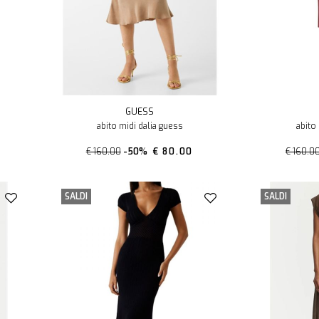
GUESS
abito midi dalia guess
abito
€ 160.00
-50%
€ 80.00
€ 160.0
SALDI
SALDI