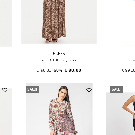
GUESS
abito martine guess
abit
€ 160.00
-50%
€ 80.00
€ 99.0
SALDI
SALDI