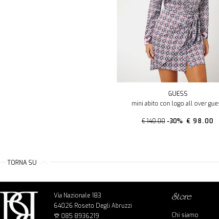
GUESS
mini abito con logo all over gu
€ 140.00
-30%
€ 98.00
TORNA SU
Via Nazionale 183
store
64026 Roseto Degli Abruzzi
Chi siamo
085 8936219