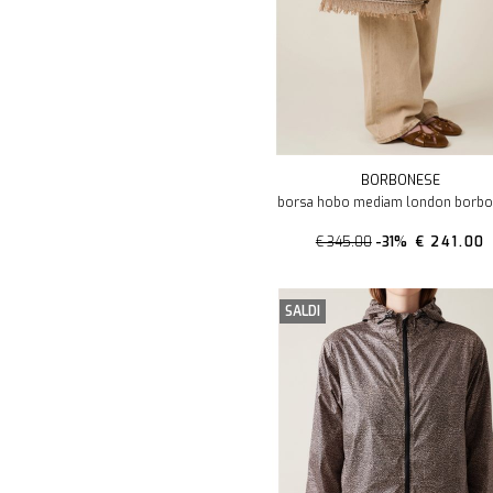
BORBONESE
borsa hobo mediam london borb
€ 345.00
-31%
€ 241.00
SALDI