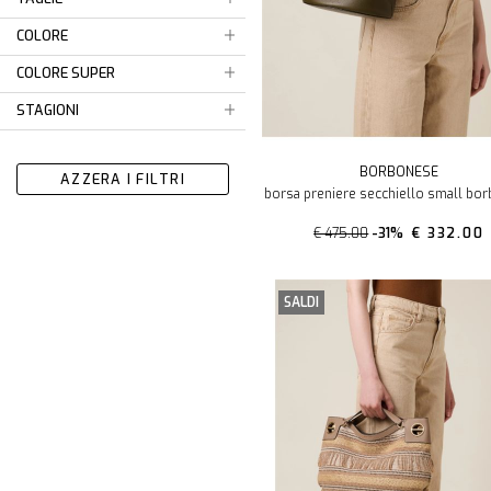
COLORE
COLORE SUPER
STAGIONI
BORBONESE
AZZERA I FILTRI
borsa preniere secchiello small bo
€ 475.00
-31%
€ 332.00
SALDI