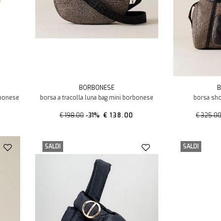
BORBONESE
B
rbonese
borsa a tracolla luna bag mini borbonese
borsa sh
€ 198.00
-31%
€ 138.00
€ 325.0
SALDI
SALDI