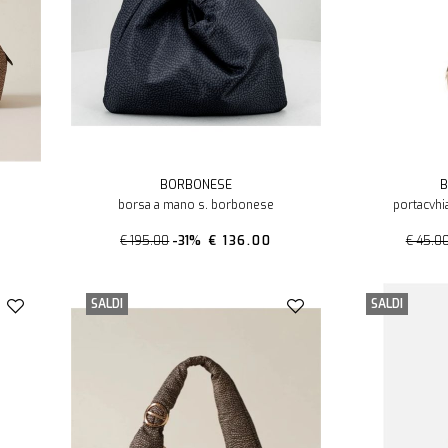
BORBONESE
B
borsa a mano s. borbonese
portacvhi
€ 195.00
-31%
€ 136.00
€ 45.0
SALDI
SALDI