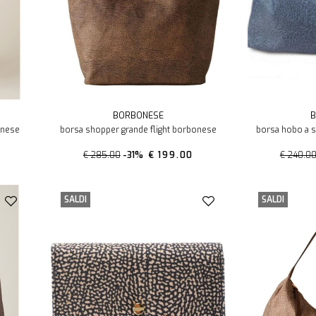
BORBONESE
B
onese
borsa shopper grande flight borbonese
borsa hobo a 
€ 285.00
-31%
€ 199.00
€ 240.0
SALDI
SALDI