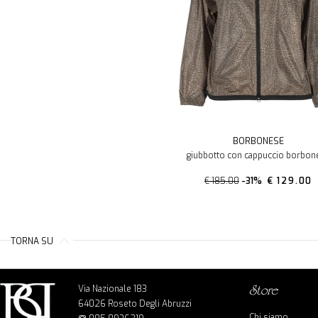
BORBONESE
giubbotto con cappuccio borbon
€ 185.00
-31%
€ 129.00
TORNA SU
Via Nazionale 183
store
64026 Roseto Degli Abruzzi
Chi siamo