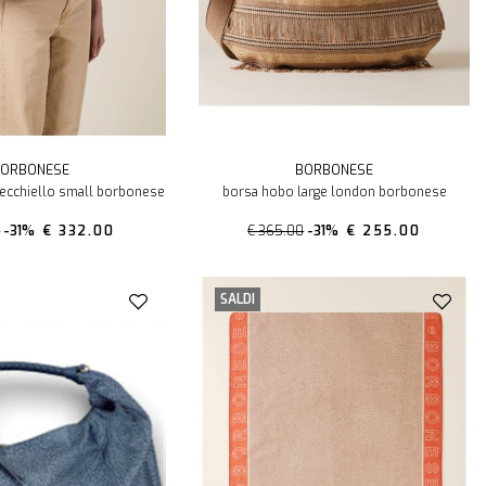
ORBONESE
BORBONESE
secchiello small borbonese
borsa hobo large london borbonese
0
-31%
€ 332.00
€ 365.00
-31%
€ 255.00
SALDI