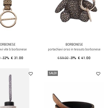
ORBONESE
BORBONESE
avi vite b borbonese
portachiavi orso in tessuto borbonese
0
-32%
€ 31.00
€ 59.00
-31%
€ 41.00
SALDI