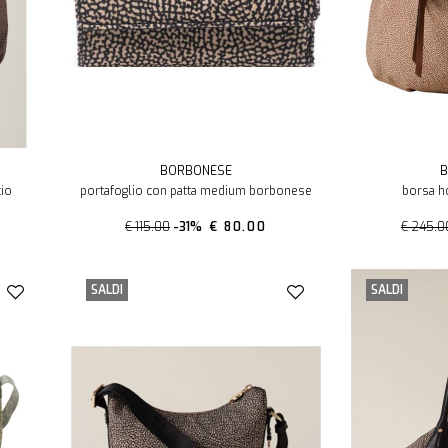
BORBONESE
B
cio
portafoglio con patta medium borbonese
borsa h
€ 115.00
-31%
€ 80.00
€ 245.0
SALDI
SALDI