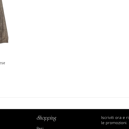
ese
Iscriviti ora e 
shopping
le promozioni.
Resi