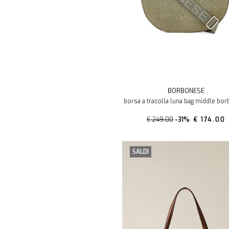
BORBONESE
borsa a tracolla luna bag middle bo
€ 249.00
-31%
€ 174.00
SALDI