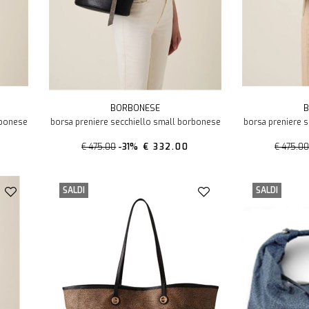
BORBONESE
B
rbonese
borsa preniere secchiello small borbonese
borsa preniere 
€ 475.00
-31%
€ 332.00
€ 475.0
SALDI
SALDI