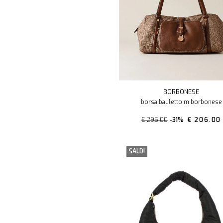
BORBONESE
borsa bauletto m borbonese
€ 295.00
-31%
€ 206.00
SALDI