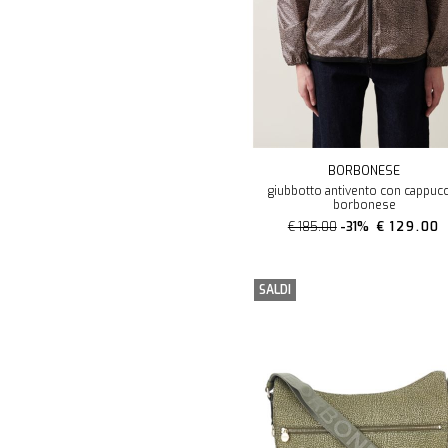
BORBONESE
giubbotto antivento con cappuc
borbonese
€ 185.00
-31%
€ 129.00
SALDI