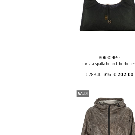
BORBONESE
borsa a spalla hobo l. borbone
€ 289.00
-31%
€ 202.00
SALDI