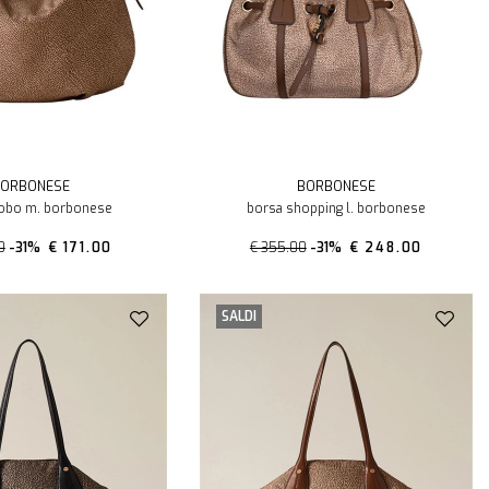
ORBONESE
BORBONESE
obo m. borbonese
borsa shopping l. borbonese
0
-31%
€ 171.00
€ 355.00
-31%
€ 248.00
SALDI