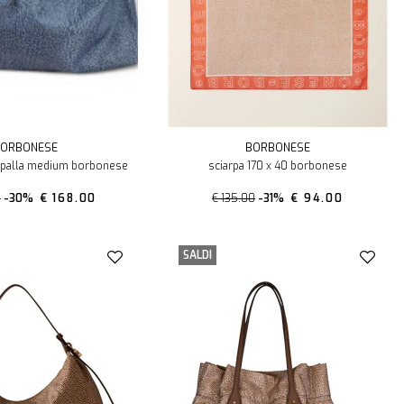
ORBONESE
BORBONESE
spalla medium borbonese
sciarpa 170 x 40 borbonese
0
-30%
€ 168.00
€ 135.00
-31%
€ 94.00
SALDI