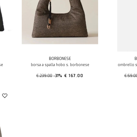
BORBONESE
B
se
borsa a spalla hobo s. borbonese
ombrello s
€ 239.00
-31%
€ 167.00
€ 59.0