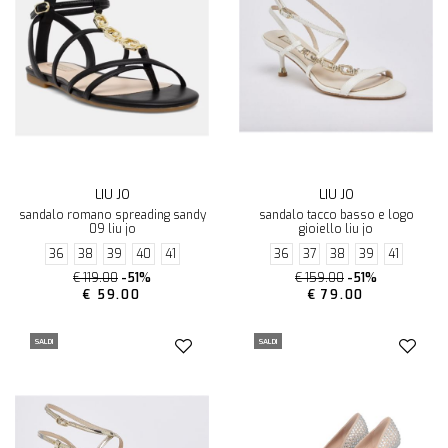
LIU JO
LIU JO
sandalo romano spreading sandy
sandalo tacco basso e logo
09 liu jo
gioiello liu jo
36
38
39
40
41
36
37
38
39
41
€ 119.00
-51%
€ 159.00
-51%
€ 59.00
€ 79.00
SALDI
SALDI