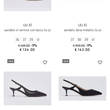
LIU JO
LIU JO
sandalo in vernice con tacco liu jo
sandalo deva metallic liu jo
36
37
39
41
37
38
39
41
€ 149.00
-11%
€ 159.00
-11%
€ 134.00
€ 143.00
SALDI
SALDI