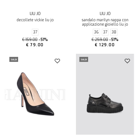
LIU JO
LIU JO
decollete vickie liu jo
sandalo marilyn nappa con
applicazione gioiello liu jo
37
36
37
38
€ 159.00
-51%
€ 259.00
-51%
€ 79.00
€ 129.00
SALDI
SALDI