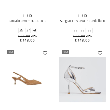
LIU JO
LIU JO
sandalo deva metallic liu jo
slingback my deva in suede liu jo
35
37
41
36
38
39
€ 159.00
-11%
€ 159.00
-11%
€ 143.00
€ 143.00
SALDI
SALDI