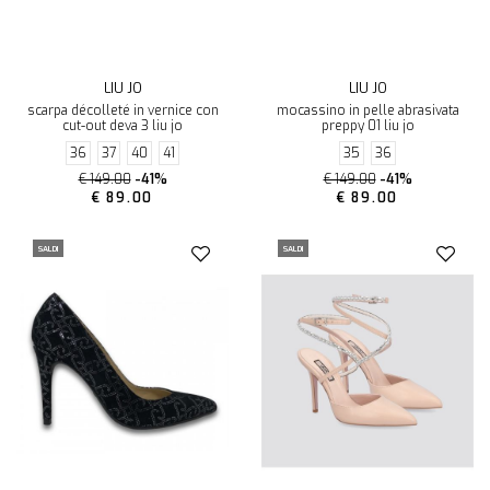
LIU JO
LIU JO
scarpa décolleté in vernice con
mocassino in pelle abrasivata
cut-out deva 3 liu jo
preppy 01 liu jo
36
37
40
41
35
36
€ 149.00
-41%
€ 149.00
-41%
€ 89.00
€ 89.00
SALDI
SALDI