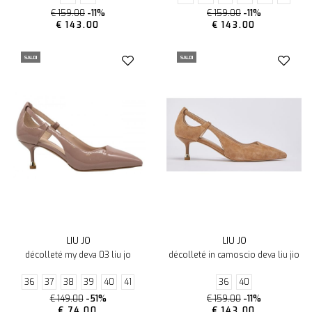
€ 159.00
-11%
€ 159.00
-11%
€ 143.00
€ 143.00
SALDI
SALDI
LIU JO
LIU JO
décolleté my deva 03 liu jo
décolleté in camoscio deva liu jio
36
37
38
39
40
41
36
40
€ 149.00
-51%
€ 159.00
-11%
€ 74.00
€ 143.00