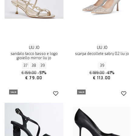
LIU JO
LIU JO
sandalo tacco basso e logo
scarpa decollete sabry 02 liu jo
gioiello mirror liu jo
37
38
39
39
€ 159.00
-51%
€ 189.00
-41%
€ 79.00
€ 113.00
SALDI
SALDI