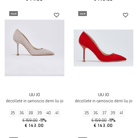
SALDI
SALDI
LIU JO
LIU JO
décolleté in camoscio demi liu jo
décolleté in camoscio demi liu jo
35
36
38
39
40
41
35
36
37
39
41
€ 159.00
-11%
€ 159.00
-11%
€ 143.00
€ 143.00