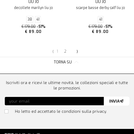
LIU JO
LIU JO
decollete marilyn liu jo
scarpe basse derby calf liu jo
38
41
41
€ 179.00
-51%
€ 179.00
-51%
€ 89.00
€ 89.00
⟨
1
2
⟩
TORNA SU
Iscriviti ora e ricevi le ultime novità, le collezioni speciali e tutte
le promozioni.
INVIA
Ho letto ed accettato le condizioni sulla privacy.