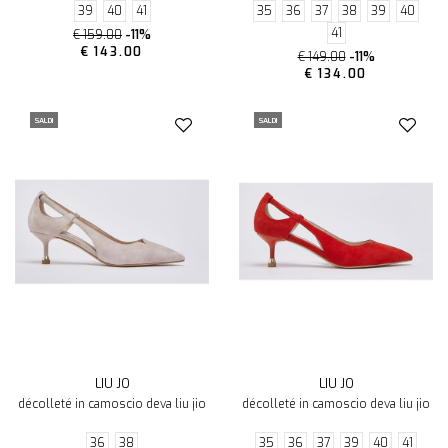
39
40
41
35
36
37
38
39
40
41
€ 159.00
-11%
€ 143.00
€ 149.00
-11%
€ 134.00
SALDI
SALDI
LIU JO
LIU JO
décolleté in camoscio deva liu jio
décolleté in camoscio deva liu jio
36
38
35
36
37
39
40
41