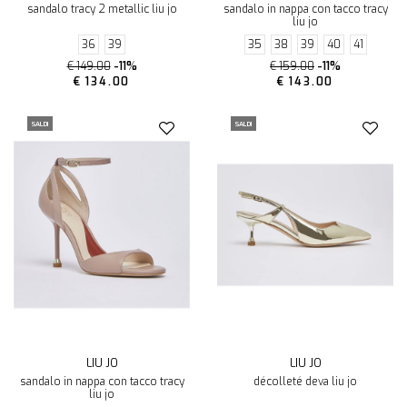
sandalo tracy 2 metallic liu jo
sandalo in nappa con tacco tracy
liu jo
36
39
35
38
39
40
41
€ 149.00
-11%
€ 159.00
-11%
€ 134.00
€ 143.00
SALDI
SALDI
LIU JO
LIU JO
sandalo in nappa con tacco tracy
décolleté deva liu jo
liu jo