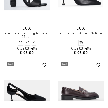
LIU JO
LIU JO
sandalo con tacco logato serena
scarpa décolletè demi 04 liu jo
27 liu jo
39
40
41
39
€ 159.00
-41%
€ 159.00
-41%
€ 95.00
€ 95.00
SALDI
SALDI