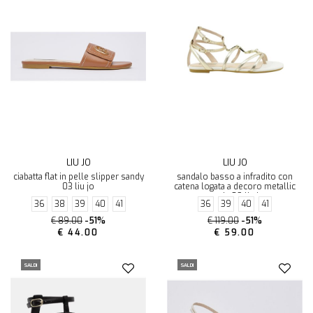
LIU JO
LIU JO
ciabatta flat in pelle slipper sandy
sandalo basso a infradito con
03 liu jo
catena logata a decoro metallic
sandy 09 liu jo
36
38
39
40
41
36
39
40
41
€ 89.00
-51%
€ 119.00
-51%
€ 44.00
€ 59.00
SALDI
SALDI