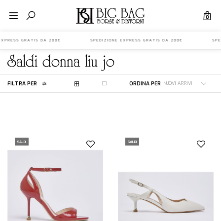
0
E EXPRESS GRATIS DA 200€ SPEDIZIONE EXPRESS GRATIS DA 200€ SPED
saldi
donna
liu jo
FILTRA PER
ORDINA PER
SALDI
SALDI