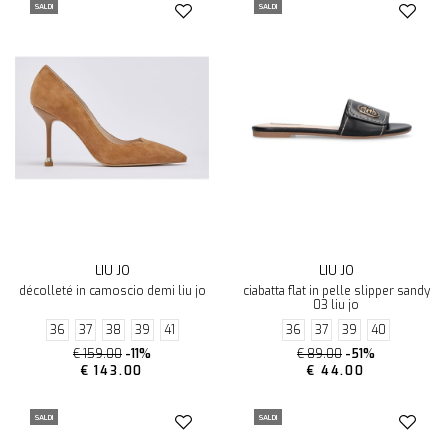
SALDI
SALDI
LIU JO
LIU JO
décolleté in camoscio demi liu jo
ciabatta flat in pelle slipper sandy
03 liu jo
36
37
38
39
41
36
37
39
40
€ 159.00
-11%
€ 89.00
-51%
€ 143.00
€ 44.00
SALDI
SALDI