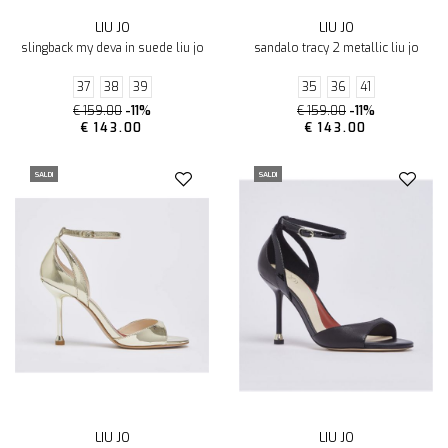
LIU JO
LIU JO
slingback my deva in suede liu jo
sandalo tracy 2 metallic liu jo
37
38
39
35
36
41
€ 159.00
-11%
€ 159.00
-11%
€ 143.00
€ 143.00
SALDI
SALDI
LIU JO
LIU JO