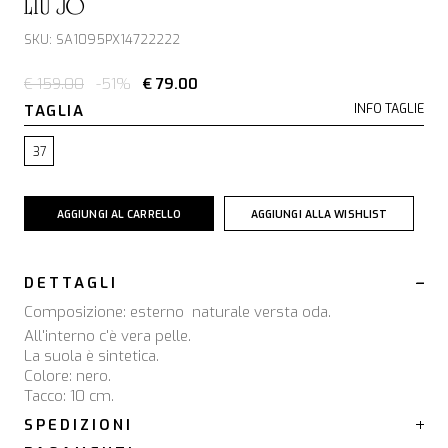
LIU JO
SKU: SA1095PX14722222
€ 159.00
-51%
€ 79.00
TAGLIA
INFO TAGLIE
37
AGGIUNGI AL CARRELLO
AGGIUNGI ALLA WISHLIST
DETTAGLI
Composizione: esterno  naturale versta oda.
All'interno c'è vera pelle.
La suola è sintetica.
Colore: nero.
Tacco: 10 cm.
SPEDIZIONI