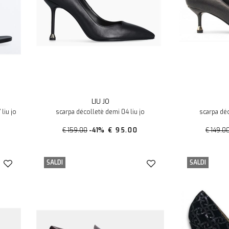
LIU JO
liu jo
scarpa décolletè demi 04 liu jo
scarpa déc
€ 159.00
-41%
€ 95.00
€ 149.0
SALDI
SALDI