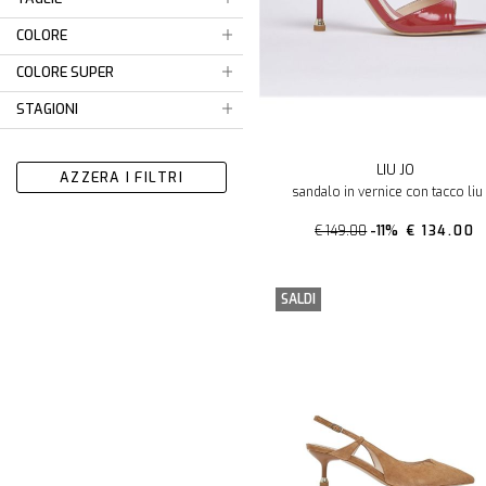
COLORE
COLORE SUPER
STAGIONI
LIU JO
AZZERA I FILTRI
sandalo in vernice con tacco liu
€ 149.00
-11%
€ 134.00
SALDI