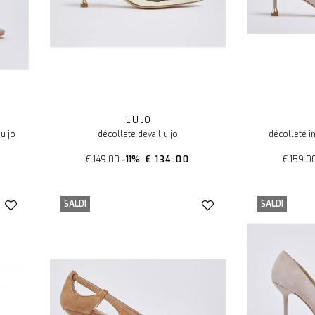
LIU JO
iu jo
décolleté deva liu jo
décolleté i
€ 149.00
-11%
€ 134.00
€ 159.0
SALDI
SALDI