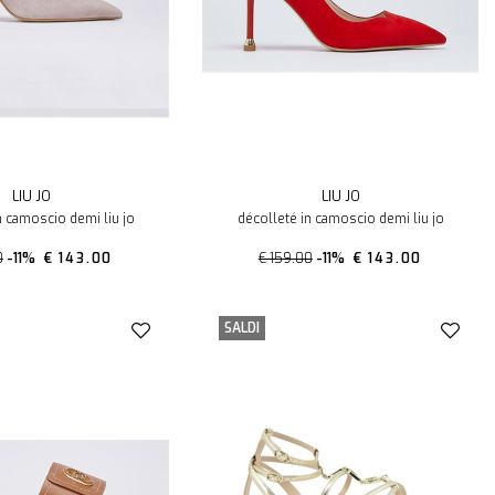
LIU JO
LIU JO
n camoscio demi liu jo
décolleté in camoscio demi liu jo
0
-11%
€ 143.00
€ 159.00
-11%
€ 143.00
SALDI