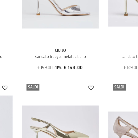
LIU JO
jo
sandalo tracy 2 metallic liu jo
sandalo tr
€ 159.00
-11%
€ 143.00
€ 149.0
SALDI
SALDI