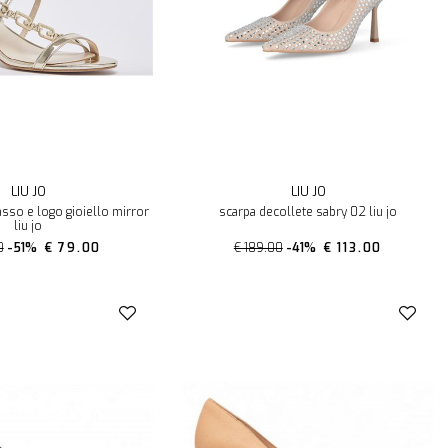
LIU JO
LIU JO
sso e logo gioiello mirror
scarpa decollete sabry 02 liu jo
liu jo
0
-51%
€ 79.00
€ 189.00
-41%
€ 113.00