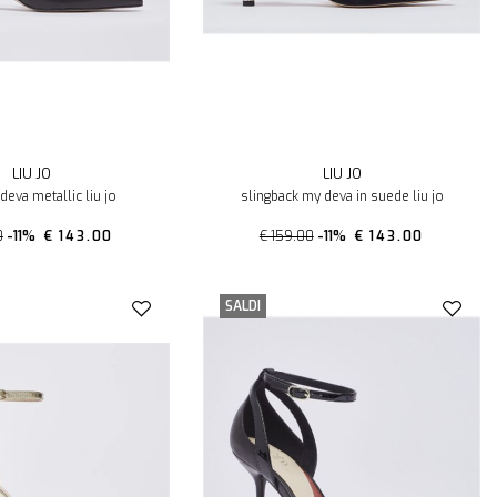
LIU JO
LIU JO
deva metallic liu jo
slingback my deva in suede liu jo
0
-11%
€ 143.00
€ 159.00
-11%
€ 143.00
SALDI