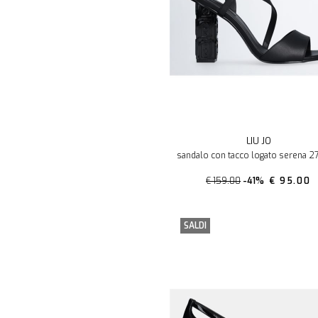
LIU JO
sandalo con tacco logato serena 27 
€ 159.00
-41%
€ 95.00
SALDI