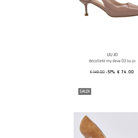
LIU JO
décolleté my deva 03 liu jo
€ 149.00
-51%
€ 74.00
SALDI