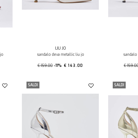
LIU JO
 jo
sandalo deva metallic liu jo
sandalo 
€ 159.00
-11%
€ 143.00
€ 159.0
SALDI
SALDI