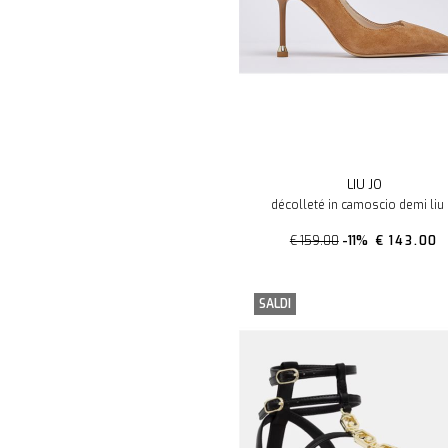
LIU JO
décolleté in camoscio demi liu 
€ 159.00
-11%
€ 143.00
SALDI