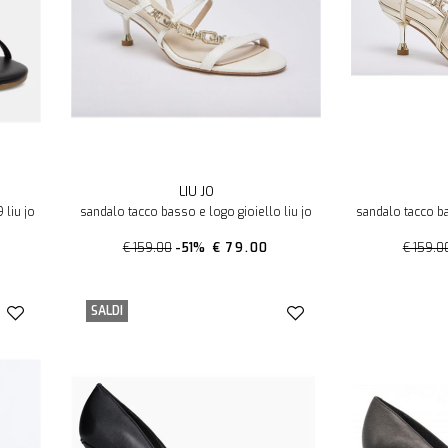
LIU JO
liu jo
sandalo tacco basso e logo gioiello liu jo
sandalo tacco ba
€ 159.00
-51%
€ 79.00
€ 159.0
SALDI