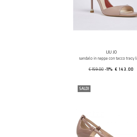
LIU JO
sandalo in nappa con tacco tracy l
€ 159.00
-11%
€ 143.00
SALDI