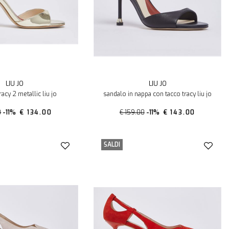
LIU JO
LIU JO
acy 2 metallic liu jo
sandalo in nappa con tacco tracy liu jo
0
-11%
€ 134.00
€ 159.00
-11%
€ 143.00
SALDI