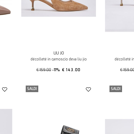
LIU JO
décolleté in camoscio deva liu jio
décolleté i
€ 159.00
-11%
€ 143.00
€ 159.0
SALDI
SALDI