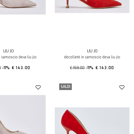
LIU JO
LIU JO
n camoscio deva liu jio
décolleté in camoscio deva liu jio
0
-11%
€ 143.00
€ 159.00
-11%
€ 143.00
SALDI