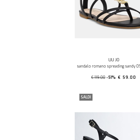
LIU JO
sandalo romano spreading sandy 09 
€ 119.00
-51%
€ 59.00
SALDI