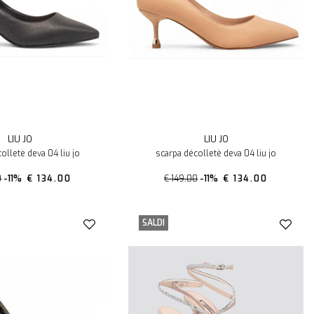
LIU JO
LIU JO
olletè deva 04 liu jo
scarpa décolletè deva 04 liu jo
0
-11%
€ 134.00
€ 149.00
-11%
€ 134.00
SALDI