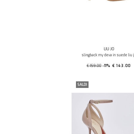
LIU JO
slingback my deva in suede liu 
€ 159.00
-11%
€ 143.00
SALDI