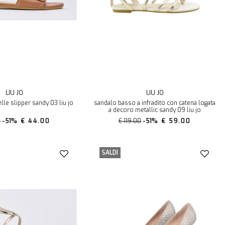
LIU JO
LIU JO
pelle slipper sandy 03 liu jo
sandalo basso a infradito con catena logata
a decoro metallic sandy 09 liu jo
0
-51%
€ 44.00
€ 119.00
-51%
€ 59.00
SALDI