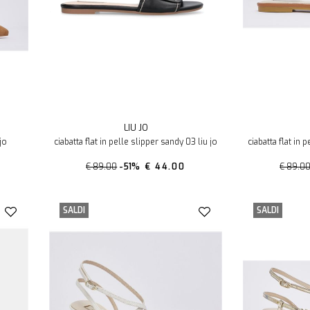
LIU JO
jo
ciabatta flat in pelle slipper sandy 03 liu jo
ciabatta flat in 
€ 89.00
-51%
€ 44.00
€ 89.0
SALDI
SALDI