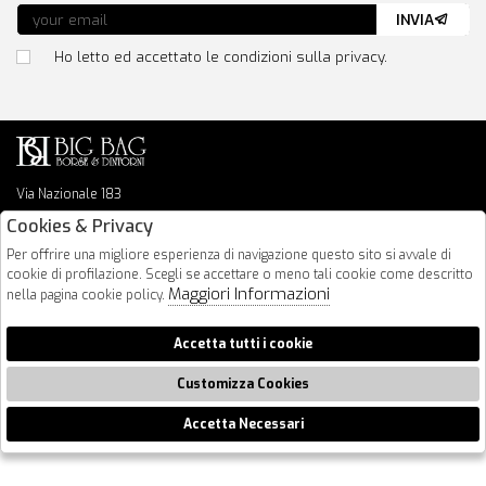
INVIA
Ho letto ed accettato le condizioni sulla privacy.
Via Nazionale 183
64026 Roseto Degli Abruzzi
Cookies & Privacy
085 8936219
Per offrire una migliore esperienza di navigazione questo sito si avvale di
info@bigbagshoponline.it
cookie di profilazione. Scegli se accettare o meno tali cookie come descritto
follow us
Maggiori Informazioni
nella pagina cookie policy.
2026 BigBag - P.iva : 00916940679 Powered by
Atelier
società
gruppo
Accetta tutti i cookie
Zucchetti
Customizza Cookies
Accetta Necessari
🍪