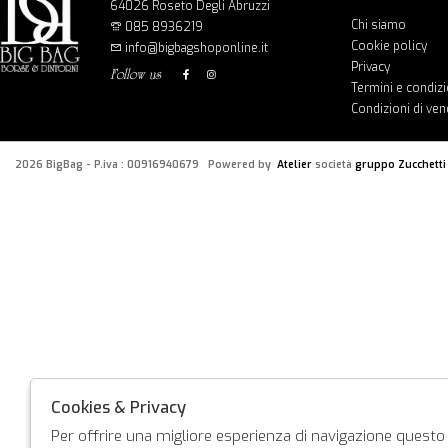
64026 Roseto Degli Abruzzi
Chi siamo
085 8936219
Cookie policy
info@bigbagshoponline.it
Privacy
follow us
Termini e condizi
Condizioni di ven
2026 BigBag - P.iva : 00916940679 Powered by
Atelier
società
gruppo Zucchetti
Cookies & Privacy
Per offrire una migliore esperienza di navigazione questo s