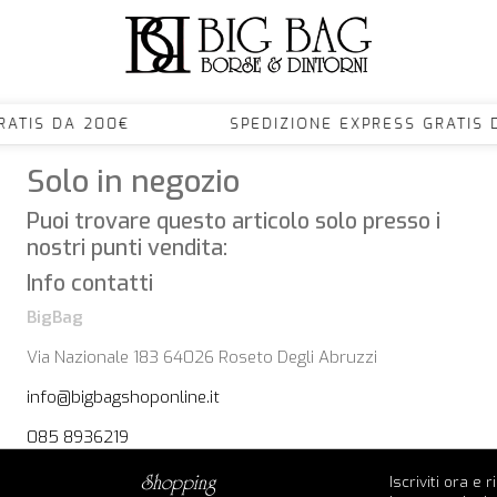
S GRATIS DA 200€ SPEDIZIONE EXPRESS GRA
Solo in negozio
Puoi trovare questo articolo solo presso i
nostri punti vendita:
Info contatti
BigBag
Via Nazionale 183 64026 Roseto Degli Abruzzi
info@bigbagshoponline.it
085 8936219
Iscriviti ora e 
shopping