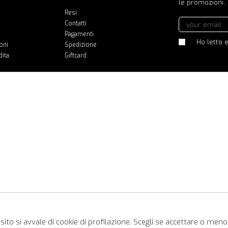
le promozioni.
Resi
Contatti
Pagamenti
Ho letto e
oni
Spedizione
dita
Giftcard
ito si avvale di cookie di profilazione. Scegli se accettare o meno