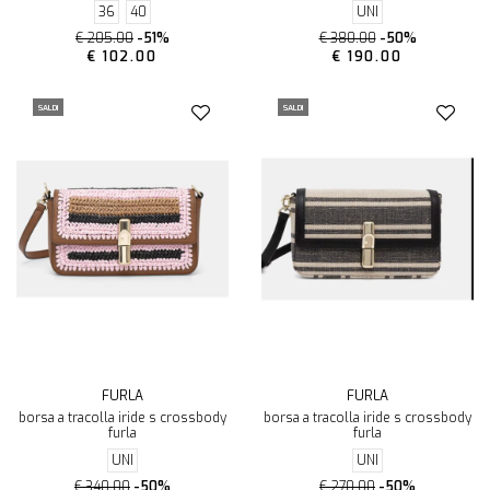
36
40
UNI
€ 205.00
-51%
€ 380.00
-50%
€ 102.00
€ 190.00
SALDI
SALDI
FURLA
FURLA
borsa a tracolla iride s crossbody
borsa a tracolla iride s crossbody
furla
furla
UNI
UNI
€ 340.00
-50%
€ 270.00
-50%