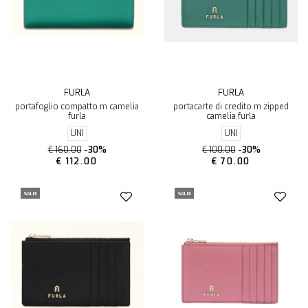
FURLA
FURLA
portafoglio compatto m camelia
portacarte di credito m zipped
furla
camelia furla
UNI
UNI
€ 160.00
-30%
€ 100.00
-30%
€ 112.00
€ 70.00
SALDI
SALDI