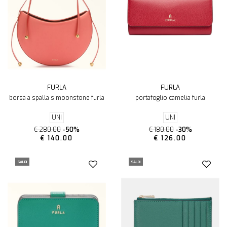
FURLA
FURLA
borsa a spalla s moonstone furla
portafoglio camelia furla
UNI
UNI
€ 280.00
-50%
€ 180.00
-30%
€ 140.00
€ 126.00
SALDI
SALDI