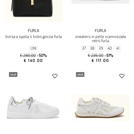
FURLA
FURLA
borsa a spalla s hobo goccia furla
sneakers in pelle scamosciata
retrò furla
UNI
37
38
39
40
41
€ 280.00
-50%
€ 235.00
-51%
€ 140.00
€ 117.00
SALDI
SALDI