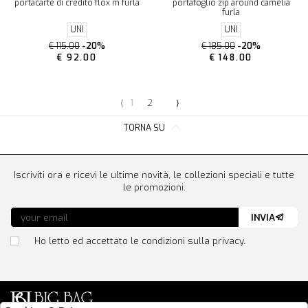
portacarte di credito flox m furla
portafoglio zip around camelia
furla
UNI
UNI
€ 115.00
-20%
€ 185.00
-20%
€ 92.00
€ 148.00
⟨
1
2
⟩
TORNA SU
Iscriviti ora e ricevi le ultime novità, le collezioni speciali e tutte
le promozioni.
INVIA
Ho letto ed accettato le condizioni sulla privacy.