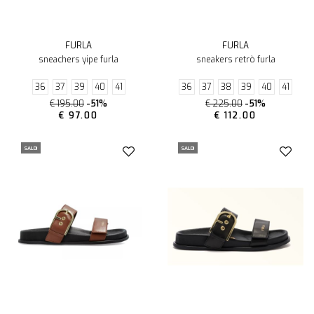
FURLA
FURLA
sneachers yipe furla
sneakers retrò furla
36
37
39
40
41
36
37
38
39
40
41
€ 195.00
-51%
€ 225.00
-51%
€ 97.00
€ 112.00
SALDI
SALDI