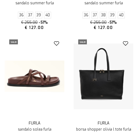
sandalo summer furla
sandalo summer furla
36
37
39
40
36
37
38
39
40
€ 255.00
-51%
€ 255.00
-51%
€ 127.00
€ 127.00
SALDI
SALDI
FURLA
FURLA
sandalo solea furla
borsa shopper olivia l tote furla