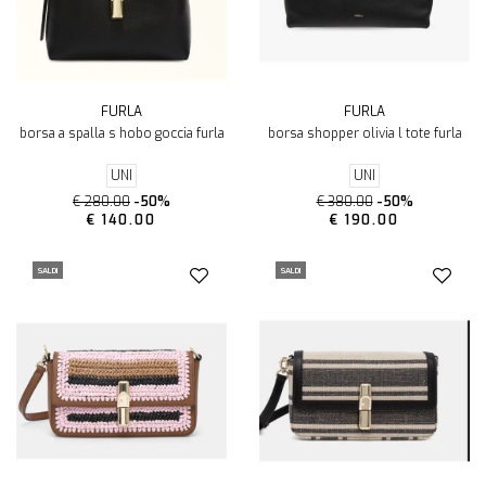
FURLA
FURLA
borsa a spalla s hobo goccia furla
borsa shopper olivia l tote furla
UNI
UNI
€ 280.00
-50%
€ 380.00
-50%
€ 140.00
€ 190.00
SALDI
SALDI