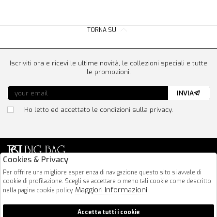
TORNA SU
Iscriviti ora e ricevi le ultime novità, le collezioni speciali e tutte
le promozioni.
INVIA
Ho letto ed accettato le condizioni sulla privacy.
Cookies & Privacy
Via Nazionale 183
Per offrire una migliore esperienza di navigazione questo sito si avvale di
cookie di profilazione. Scegli se accettare o meno tali cookie come descritto
64026 Roseto Degli Abruzzi
Maggiori Informazioni
nella pagina cookie policy.
085 8936219
info@bigbagshoponline.it
Accetta tutti i cookie
follow us