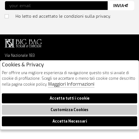
INVIA
Ho letto ed accettato le condizioni sulla privacy.
Via Nazionale 183
64026 Roseto Degli Abruzzi
Cookies & Privacy
085 8936219
Per offrire una migliore esperienza di navigazione questo sito si avvale di
info@bigbagshoponline.it
cookie di profilazione. Scegli se accettare o meno tali cookie come descritto
follow us
Maggiori Informazioni
nella pagina cookie policy.
2026 BigBag - P.iva : 00916940679 Powered by
Atelier
società
gruppo
Accetta tutti i cookie
Zucchetti
Customizza Cookies
Accetta Necessari
🍪