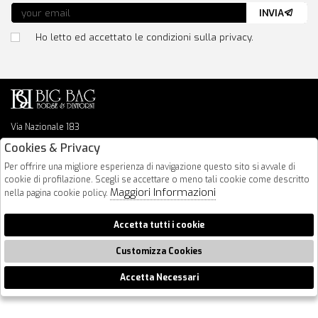
INVIA
Ho letto ed accettato le condizioni sulla privacy.
Via Nazionale 183
64026 Roseto Degli Abruzzi
Cookies & Privacy
085 8936219
Per offrire una migliore esperienza di navigazione questo sito si avvale di
info@bigbagshoponline.it
cookie di profilazione. Scegli se accettare o meno tali cookie come descritto
follow us
Maggiori Informazioni
nella pagina cookie policy.
2026 BigBag - P.iva : 00916940679 Powered by
Atelier
società
gruppo
Accetta tutti i cookie
Zucchetti
Customizza Cookies
Accetta Necessari
🍪