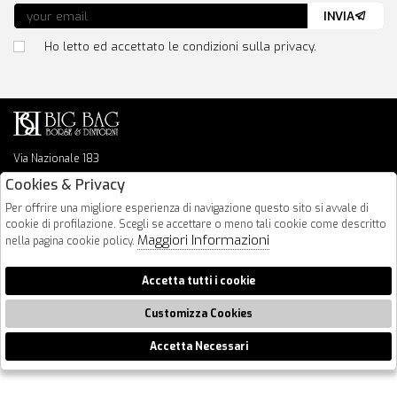
INVIA
Ho letto ed accettato le condizioni sulla privacy.
Via Nazionale 183
64026 Roseto Degli Abruzzi
Cookies & Privacy
085 8936219
Per offrire una migliore esperienza di navigazione questo sito si avvale di
info@bigbagshoponline.it
cookie di profilazione. Scegli se accettare o meno tali cookie come descritto
follow us
Maggiori Informazioni
nella pagina cookie policy.
2026 BigBag - P.iva : 00916940679 Powered by
Atelier
società
gruppo
Accetta tutti i cookie
Zucchetti
Customizza Cookies
Accetta Necessari
🍪