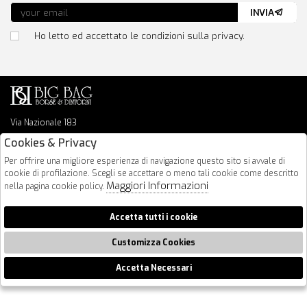
INVIA
Ho letto ed accettato le condizioni sulla privacy.
Via Nazionale 183
64026 Roseto Degli Abruzzi
Cookies & Privacy
085 8936219
Per offrire una migliore esperienza di navigazione questo sito si avvale di
info@bigbagshoponline.it
cookie di profilazione. Scegli se accettare o meno tali cookie come descritto
follow us
Maggiori Informazioni
nella pagina cookie policy.
2026 BigBag - P.iva : 00916940679 Powered by
Atelier
società
gruppo
Accetta tutti i cookie
Zucchetti
Customizza Cookies
Accetta Necessari
🍪