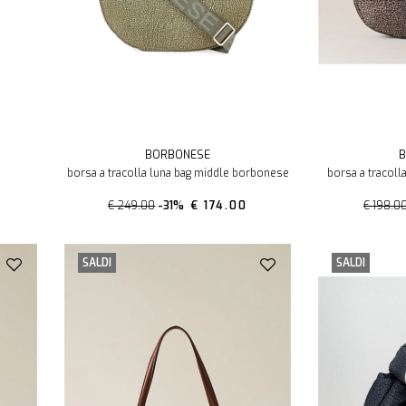
BORBONESE
B
borsa a tracolla luna bag middle borbonese
borsa a tracoll
€ 249.00
-31%
€ 174.00
€ 198.0
SALDI
SALDI