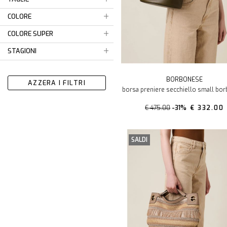
COLORE
COLORE SUPER
STAGIONI
BORBONESE
AZZERA I FILTRI
borsa preniere secchiello small bo
€ 475.00
-31%
€ 332.00
SALDI