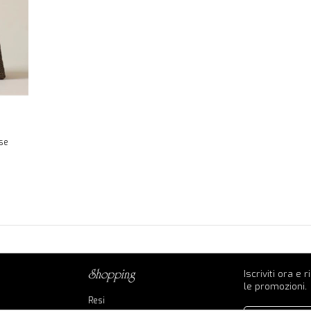
se
Iscriviti ora e 
shopping
le promozioni.
Resi