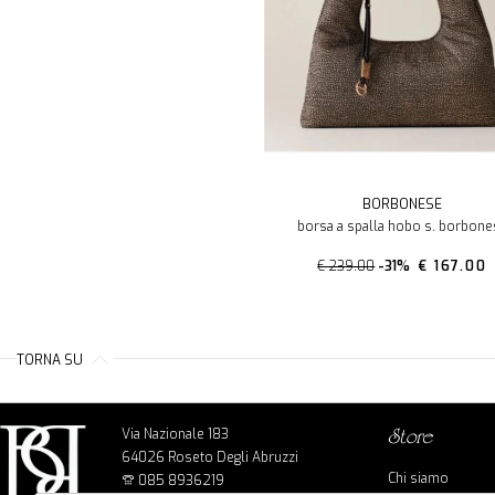
BORBONESE
borsa a spalla hobo s. borbone
€ 239.00
-31%
€ 167.00
TORNA SU
Via Nazionale 183
store
64026 Roseto Degli Abruzzi
Chi siamo
085 8936219