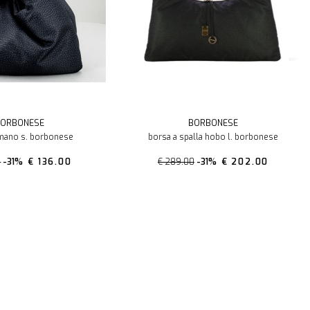
ORBONESE
BORBONESE
mano s. borbonese
borsa a spalla hobo l. borbonese
0
-31%
€ 136.00
€ 289.00
-31%
€ 202.00