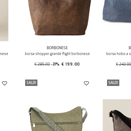
BORBONESE
B
onese
borsa shopper grande flight borbonese
borsa hobo a 
€ 285.00
-31%
€ 199.00
€ 240.0
SALDI
SALDI