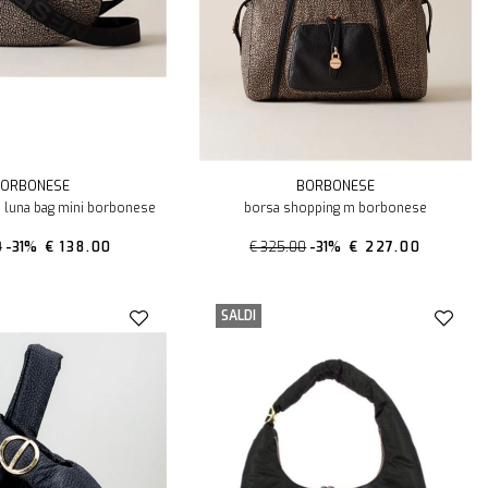
ORBONESE
BORBONESE
a luna bag mini borbonese
borsa shopping m borbonese
0
-31%
€ 138.00
€ 325.00
-31%
€ 227.00
SALDI