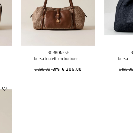
BORBONESE
B
borsa bauletto m borbonese
borsa a 
€ 295.00
-31%
€ 206.00
€ 195.0