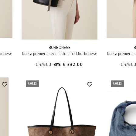
BORBONESE
B
rbonese
borsa preniere secchiello small borbonese
borsa preniere 
€ 475.00
-31%
€ 332.00
€ 475.0
SALDI
SALDI