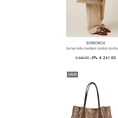
BORBONESE
borsa hobo mediam london borb
€ 345.00
-31%
€ 241.00
SALDI