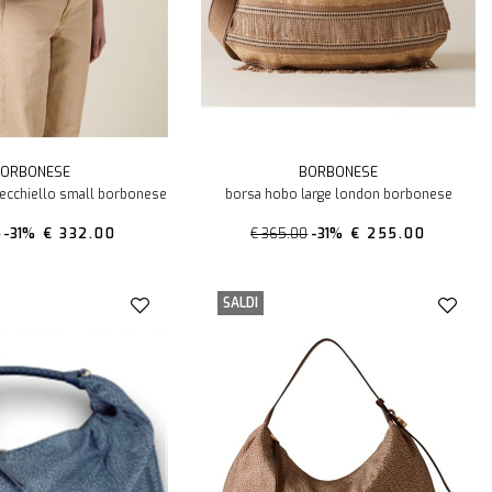
ORBONESE
BORBONESE
secchiello small borbonese
borsa hobo large london borbonese
0
-31%
€ 332.00
€ 365.00
-31%
€ 255.00
SALDI