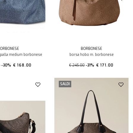
ORBONESE
BORBONESE
spalla medium borbonese
borsa hobo m. borbonese
0
-30%
€ 168.00
€ 245.00
-31%
€ 171.00
SALDI