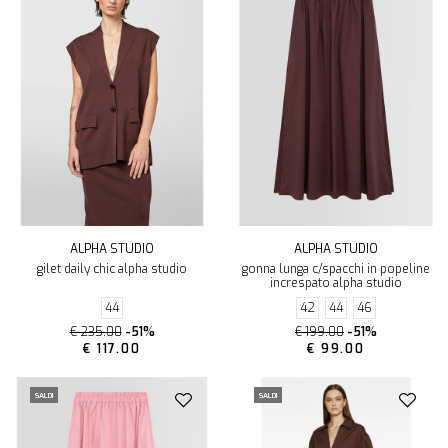
ALPHA STUDIO
ALPHA STUDIO
gilet daily chic alpha studio
gonna lunga c/spacchi in popeline
increspato alpha studio
44
42
44
46
€ 235.00
-51%
€ 199.00
-51%
€ 117.00
€ 99.00
SALDI
SALDI