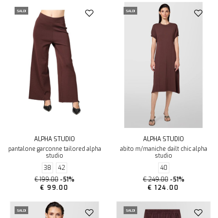
SALDI
SALDI
ALPHA STUDIO
ALPHA STUDIO
pantalone garconne tailored alpha
abito m/maniche dailt chic alpha
studio
studio
38
42
40
€ 199.00
-51%
€ 249.00
-51%
€ 99.00
€ 124.00
SALDI
SALDI