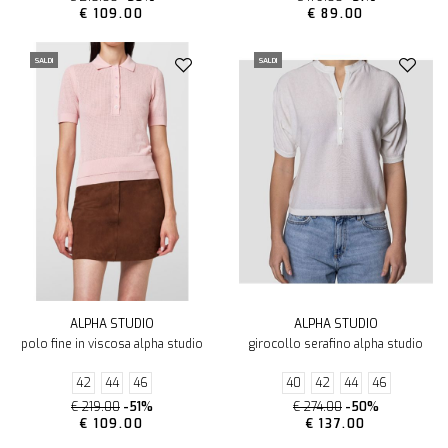
€ 109.00
€ 89.00
SALDI
SALDI
ALPHA STUDIO
ALPHA STUDIO
polo fine in viscosa alpha studio
girocollo serafino alpha studio
42
44
46
40
42
44
46
€ 219.00
-51%
€ 274.00
-50%
€ 109.00
€ 137.00