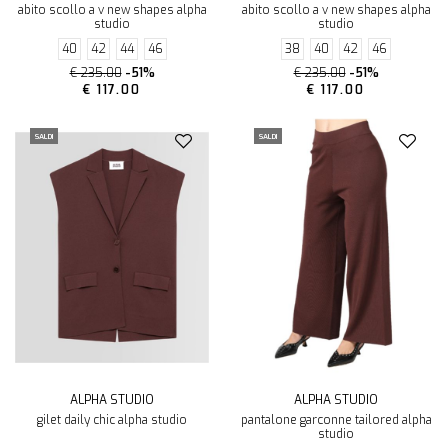
abito scollo a v new shapes alpha
abito scollo a v new shapes alpha
studio
studio
40
42
44
46
38
40
42
46
€ 235.00
-51%
€ 235.00
-51%
€ 117.00
€ 117.00
SALDI
SALDI
ALPHA STUDIO
ALPHA STUDIO
gilet daily chic alpha studio
pantalone garconne tailored alpha
studio