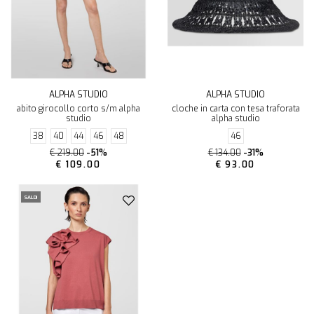
ALPHA STUDIO
ALPHA STUDIO
abito girocollo corto s/m alpha
cloche in carta con tesa traforata
studio
alpha studio
38
40
44
46
48
46
€ 219.00
-51%
€ 134.00
-31%
€ 109.00
€ 93.00
SALDI