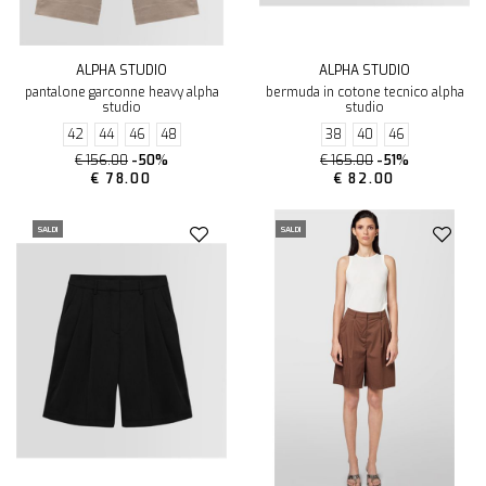
ALPHA STUDIO
ALPHA STUDIO
pantalone garconne heavy alpha
bermuda in cotone tecnico alpha
studio
studio
42
44
46
48
38
40
46
€ 156.00
-50%
€ 165.00
-51%
€ 78.00
€ 82.00
SALDI
SALDI