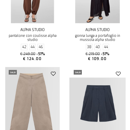
ALPHA STUDIO
ALPHA STUDIO
pantalone con coulisse alpha
gonna lunga a portafoglio in
studio
mussola alpha studio
42
44
46
38
40
44
€ 249.00
-51%
€ 219.00
-51%
€ 124.00
€ 109.00
SALDI
SALDI