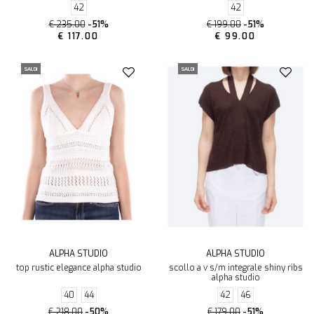
42
42
€ 235.00
-51%
€ 199.00
-51%
€ 117.00
€ 99.00
SALDI
SALDI
ALPHA STUDIO
ALPHA STUDIO
top rustic elegance alpha studio
scollo a v s/m integrale shiny ribs
alpha studio
40
44
42
46
€ 218.00
-50%
€ 179.00
-51%