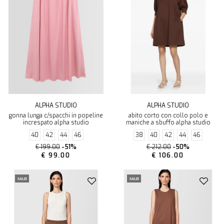
ALPHA STUDIO
ALPHA STUDIO
gonna lunga c/spacchi in popeline
abito corto con collo polo e
increspato alpha studio
maniche a sbuffo alpha studio
40
42
44
46
38
40
42
44
46
€ 199.00
-51%
€ 212.00
-50%
€ 99.00
€ 106.00
SALDI
SALDI