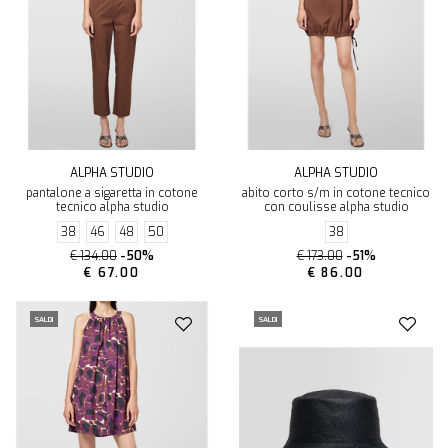
ALPHA STUDIO
ALPHA STUDIO
pantalone a sigaretta in cotone
abito corto s/m in cotone tecnico
tecnico alpha studio
con coulisse alpha studio
38
46
48
50
38
€ 134.00
-50%
€ 173.00
-51%
€ 67.00
€ 86.00
SALDI
SALDI