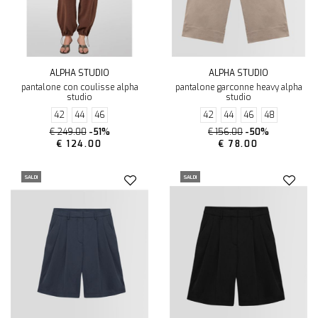
ALPHA STUDIO
ALPHA STUDIO
pantalone con coulisse alpha
pantalone garconne heavy alpha
studio
studio
42
44
46
42
44
46
48
€ 249.00
-51%
€ 156.00
-50%
€ 124.00
€ 78.00
SALDI
SALDI