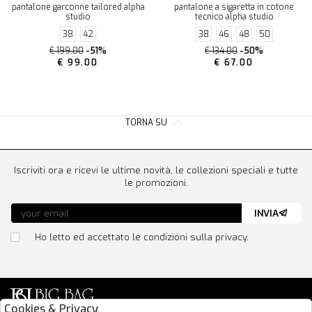
pantalone garconne tailored alpha
pantalone a sigaretta in cotone
studio
tecnico alpha studio
38
42
38
46
48
50
€ 199.00
-51%
€ 134.00
-50%
€ 99.00
€ 67.00
TORNA SU
Iscriviti ora e ricevi le ultime novità, le collezioni speciali e tutte
le promozioni.
INVIA
Ho letto ed accettato le condizioni sulla privacy.
Cookies & Privacy