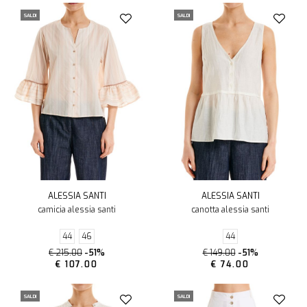
SALDI
SALDI
ALESSIA SANTI
ALESSIA SANTI
camicia alessia santi
canotta alessia santi
44
46
44
€ 215.00
-51%
€ 149.00
-51%
€ 107.00
€ 74.00
SALDI
SALDI