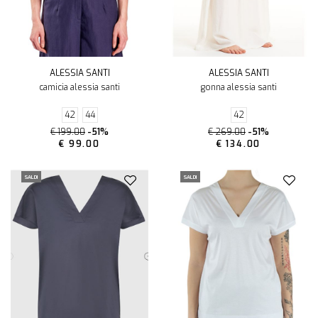
ALESSIA SANTI
ALESSIA SANTI
camicia alessia santi
gonna alessia santi
42
44
42
€ 199.00
-51%
€ 269.00
-51%
€ 99.00
€ 134.00
SALDI
SALDI