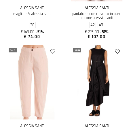
ALESSIA SANTI
ALESSIA SANTI
maglia m/c alessia santi
pantalone con risvolto in puro
cotone alessia santi
38
42
48
€ 149.00
-51%
€ 215.00
-51%
€ 74.00
€ 107.00
SALDI
SALDI
ALESSIA SANTI
ALESSIA SANTI