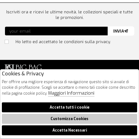
Iscriviti ora e ricevi le ultime novità, le collezioni speciali e tutte
le promozioni.
INVIA
Ho letto ed accettato le condizioni sulla privacy.
Cookies & Privacy
Via Nazionale 183
Per offrire una migliore esperienza di navigazione questo sito si avvale di
cookie di profilazione. Scegli se accettare o meno tali cookie come descritto
64026 Roseto Degli Abruzzi
Maggiori Informazioni
nella pagina cookie policy.
085 8936219
info@bigbagshoponline.it
Accetta tutti i cookie
follow us
Customizza Cookies
2026 BigBag - P.iva : 00916940679 Powered by
Atelier
società
gruppo
Zucchetti
Accetta Necessari
🍪