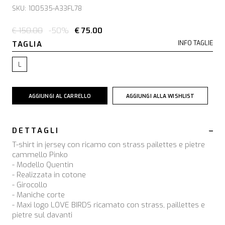
SKU: 100535-A33FL78
€ 150.00
-50%
€ 75.00
TAGLIA
INFO TAGLIE
L
AGGIUNGI AL CARRELLO
AGGIUNGI ALLA WISHLIST
DETTAGLI
T-shirt in jersey con ricamo con strass pailettes e pietre
cammello Pinko
- Modello Quentin
- Realizzata in cotone
- Girocollo
- Maniche corte
- Maxi logo LOVE BIRDS ricamato con strass, paillettes e
pietre sul davanti