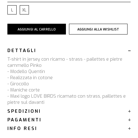
L
XL
AGGIUNGI AL CARRELLO
AGGIUNGI ALLA WISHLIST
DETTAGLI
T-shirt in jersey con ricamo - strass - pailettes e pietre
cammello Pinko
- Modello Quentin
- Realizzata in cotone
- Girocollo
- Maniche corte
- Maxi logo LOVE BIRDS ricamato con strass, paillettes e
pietre sul davanti
SPEDIZIONI
PAGAMENTI
INFO RESI