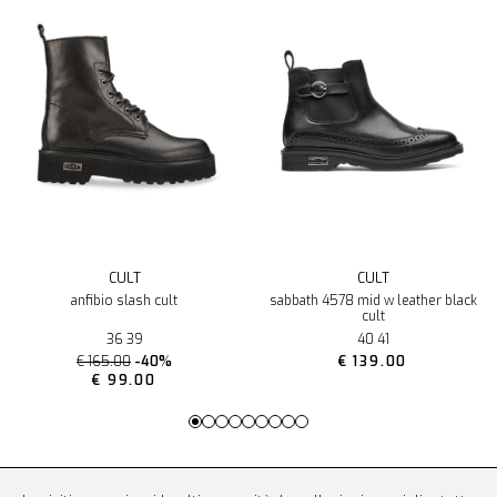
CULT
CULT
anfibio slash cult
sabbath 4578 mid w leather black
cult
36 39
40 41
€ 165.00
-40%
€ 139.00
€ 99.00