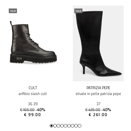
SALDI
SALDI
CULT
PATRIZIA PEPE
anfibio slash cult
stivale in pelle patrizia pepe
36 39
37
€ 165.00
-40%
€ 435.00
-40%
€ 99.00
€ 261.00