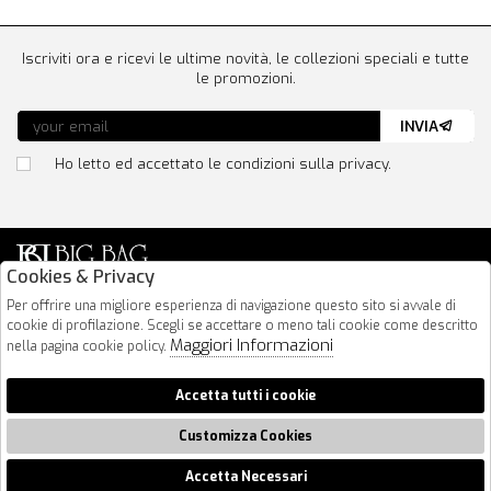
Iscriviti ora e ricevi le ultime novità, le collezioni speciali e tutte
le promozioni.
INVIA
Ho letto ed accettato le condizioni sulla privacy.
Cookies & Privacy
Via Nazionale 183
Per offrire una migliore esperienza di navigazione questo sito si avvale di
cookie di profilazione. Scegli se accettare o meno tali cookie come descritto
64026 Roseto Degli Abruzzi
Maggiori Informazioni
nella pagina cookie policy.
085 8936219
info@bigbagshoponline.it
Accetta tutti i cookie
follow us
Customizza Cookies
2026 BigBag - P.iva : 00916940679 Powered by
Atelier
società
gruppo
Zucchetti
Accetta Necessari