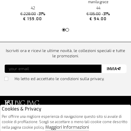
manila grace
42
44
€ 228.00
-31%
€ 135.00
-31%
€ 159.00
€ 94.00
Iscriviti ora e ricevi le ultime novità, le collezioni speciali e tutte
le promozioni.
INVIA
Ho letto ed accettato le condizioni sulla privacy.
Cookies & Privacy
Via Nazionale 183
Per offrire una migliore esperienza di navigazione questo sito si avvale di
64026 Roseto Degli Abruzzi
cookie di profilazione. Scegli se accettare o meno tali cookie come descritto
Maggiori Informazioni
nella pagina cookie policy.
085 8936219