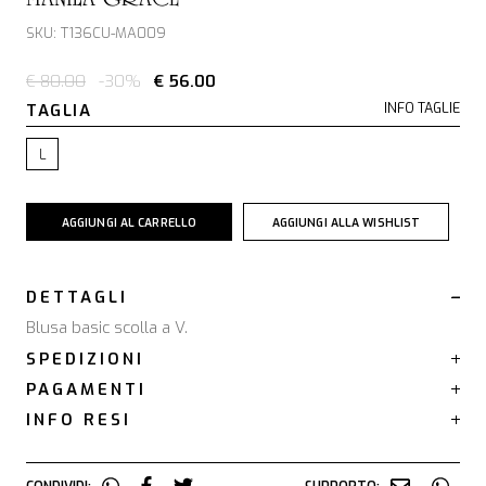
SKU: T136CU-MA009
€ 80.00
-30%
€ 56.00
TAGLIA
INFO TAGLIE
L
AGGIUNGI AL CARRELLO
AGGIUNGI ALLA WISHLIST
DETTAGLI
Blusa basic scolla a V.
SPEDIZIONI
PAGAMENTI
INFO RESI