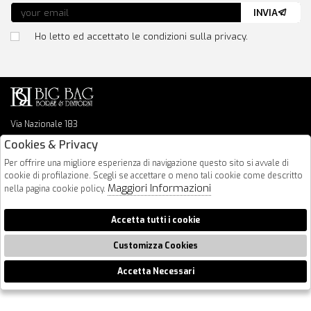
INVIA
Ho letto ed accettato le condizioni sulla privacy.
Via Nazionale 183
64026 Roseto Degli Abruzzi
Cookies & Privacy
085 8936219
Per offrire una migliore esperienza di navigazione questo sito si avvale di
info@bigbagshoponline.it
cookie di profilazione. Scegli se accettare o meno tali cookie come descritto
follow us
Maggiori Informazioni
nella pagina cookie policy.
2026 BigBag - P.iva : 00916940679 Powered by
Atelier
società
gruppo
Accetta tutti i cookie
Zucchetti
Customizza Cookies
Accetta Necessari
🍪