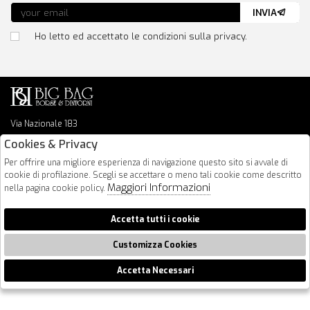
INVIA
Ho letto ed accettato le condizioni sulla privacy.
Via Nazionale 183
64026 Roseto Degli Abruzzi
Cookies & Privacy
085 8936219
Per offrire una migliore esperienza di navigazione questo sito si avvale di
info@bigbagshoponline.it
cookie di profilazione. Scegli se accettare o meno tali cookie come descritto
follow us
Maggiori Informazioni
nella pagina cookie policy.
2026 BigBag - P.iva : 00916940679 Powered by
Atelier
società
gruppo
Accetta tutti i cookie
Zucchetti
Customizza Cookies
Accetta Necessari
🍪