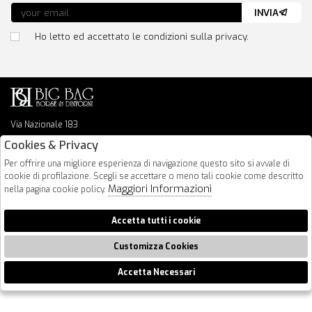
INVIA
Ho letto ed accettato le condizioni sulla privacy.
Via Nazionale 183
64026 Roseto Degli Abruzzi
Cookies & Privacy
085 8936219
Per offrire una migliore esperienza di navigazione questo sito si avvale di
info@bigbagshoponline.it
cookie di profilazione. Scegli se accettare o meno tali cookie come descritto
follow us
Maggiori Informazioni
nella pagina cookie policy.
2026 BigBag - P.iva : 00916940679 Powered by
Atelier
società
gruppo
Accetta tutti i cookie
Zucchetti
Customizza Cookies
Accetta Necessari
🍪