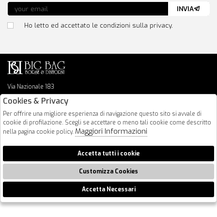
INVIA
Ho letto ed accettato le condizioni sulla privacy.
Via Nazionale 183
64026 Roseto Degli Abruzzi
Cookies & Privacy
085 8936219
Per offrire una migliore esperienza di navigazione questo sito si avvale di
info@bigbagshoponline.it
cookie di profilazione. Scegli se accettare o meno tali cookie come descritto
follow us
Maggiori Informazioni
nella pagina cookie policy.
2026 BigBag - P.iva : 00916940679 Powered by
Atelier
società
gruppo
Accetta tutti i cookie
Zucchetti
Customizza Cookies
Accetta Necessari
🍪