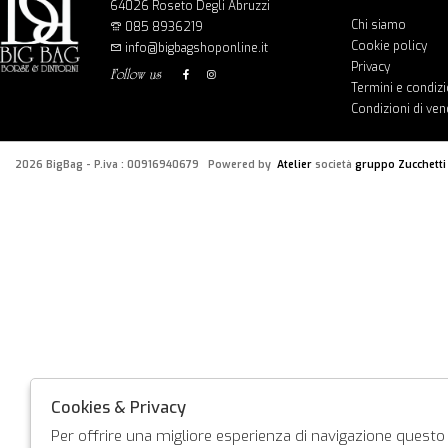
64026 Roseto Degli Abruzzi
Chi siamo
085 8936219
Cookie policy
info@bigbagshoponline.it
Privacy
follow us
Termini e condizi
Condizioni di ven
2026 BigBag - P.iva : 00916940679 Powered by
Atelier
società
gruppo Zucchetti
Cookies & Privacy
Per offrire una migliore esperienza di navigazione questo s