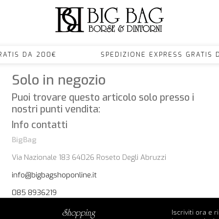
S GRATIS DA 200€ SPEDIZIONE EXPRESS GRA
Solo in negozio
Puoi trovare questo articolo solo presso i
nostri punti vendita:
Info contatti
BigBag
Via Nazionale 183 64026 Roseto Degli Abruzzi
info@bigbagshoponline.it
085 8936219
Iscriviti ora e 
shopping