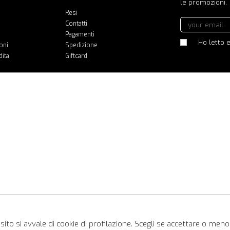
le promozioni.
Resi
Contatti
Pagamenti
Ho letto e
oni
Spedizione
dita
Giftcard
ito si avvale di cookie di profilazione. Scegli se accettare o meno