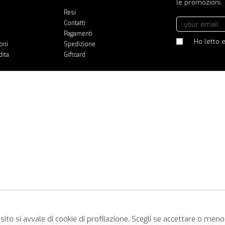
le promozioni.
Resi
Contatti
Pagamenti
Ho letto e
oni
Spedizione
dita
Giftcard
ito si avvale di cookie di profilazione. Scegli se accettare o meno