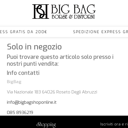
PRESS GRATIS DA 200€ SPEDIZIONE EXPRESS
Solo in negozio
Puoi trovare questo articolo solo presso i
nostri punti vendita:
Info contatti
BigBag
Via Nazionale 183 64026 Roseto Degli Abruzzi
info@bigbagshoponline.it
085 8936219
Iscriviti ora e 
shopping