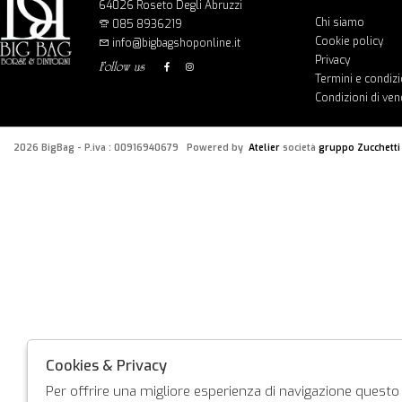
64026 Roseto Degli Abruzzi
Chi siamo
085 8936219
Cookie policy
info@bigbagshoponline.it
Privacy
follow us
Termini e condizi
Condizioni di ven
2026 BigBag - P.iva : 00916940679 Powered by
Atelier
società
gruppo Zucchetti
Cookies & Privacy
Per offrire una migliore esperienza di navigazione questo s