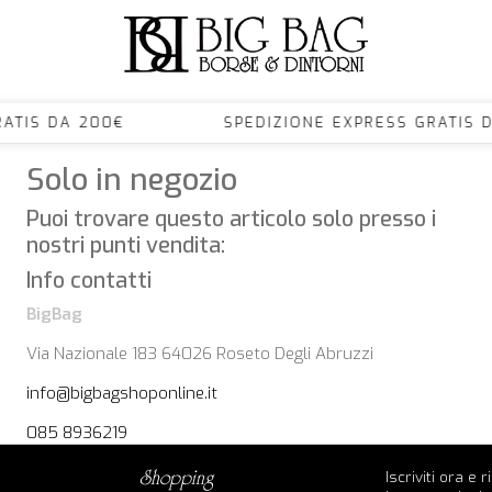
S GRATIS DA 200€ SPEDIZIONE EXPRESS GRA
Solo in negozio
Puoi trovare questo articolo solo presso i
nostri punti vendita:
Info contatti
BigBag
Via Nazionale 183 64026 Roseto Degli Abruzzi
info@bigbagshoponline.it
085 8936219
Iscriviti ora e 
shopping