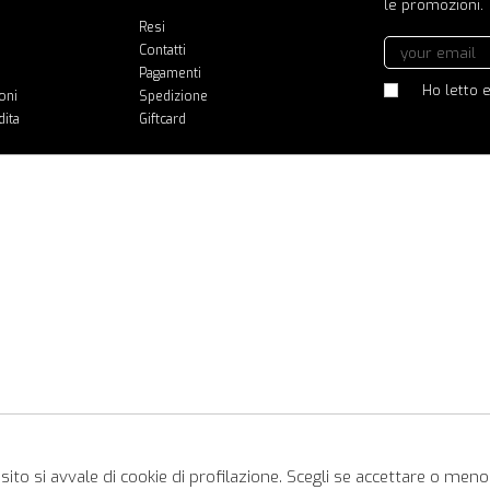
le promozioni.
Resi
Contatti
Pagamenti
Ho letto e
oni
Spedizione
dita
Giftcard
ito si avvale di cookie di profilazione. Scegli se accettare o meno