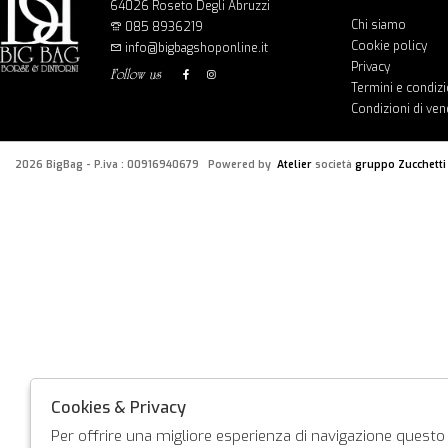
64026 Roseto Degli Abruzzi
Chi siamo
085 8936219
Cookie policy
info@bigbagshoponline.it
Privacy
follow us
Termini e condizi
Condizioni di ven
2026 BigBag - P.iva : 00916940679 Powered by
Atelier
società
gruppo Zucchetti
Cookies & Privacy
Per offrire una migliore esperienza di navigazione questo s