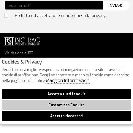
INVIA
Ho letto ed accettato le condizioni sulla privacy.
Via Nazionale 183
64026 Roseto Degli Abruzzi
Cookies & Privacy
085 8936219
Per offrire una migliore esperienza di navigazione questo sito si avvale di
info@bigbagshoponline.it
cookie di profilazione. Scegli se accettare o meno tali cookie come descritto
follow us
Maggiori Informazioni
nella pagina cookie policy.
2026 BigBag - P.iva : 00916940679 Powered by
Atelier
società
gruppo
Accetta tutti i cookie
Zucchetti
Customizza Cookies
Accetta Necessari
🍪