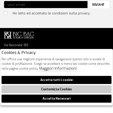
INVIA
Ho letto ed accettato le condizioni sulla privacy.
Via Nazionale 183
64026 Roseto Degli Abruzzi
Cookies & Privacy
085 8936219
Per offrire una migliore esperienza di navigazione questo sito si avvale di
info@bigbagshoponline.it
cookie di profilazione. Scegli se accettare o meno tali cookie come descritto
follow us
Maggiori Informazioni
nella pagina cookie policy.
2026 BigBag - P.iva : 00916940679 Powered by
Atelier
società
gruppo
Accetta tutti i cookie
Zucchetti
Customizza Cookies
Accetta Necessari
🍪