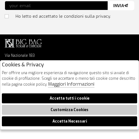
INVIA
Ho letto ed accettato le condizioni sulla privacy.
Via Nazionale 183
64026 Roseto Degli Abruzzi
Cookies & Privacy
085 8936219
Per offrire una migliore esperienza di navigazione questo sito si avvale di
info@bigbagshoponline.it
cookie di profilazione. Scegli se accettare o meno tali cookie come descritto
follow us
Maggiori Informazioni
nella pagina cookie policy.
2026 BigBag - P.iva : 00916940679 Powered by
Atelier
società
gruppo
Accetta tutti i cookie
Zucchetti
Customizza Cookies
Accetta Necessari
🍪