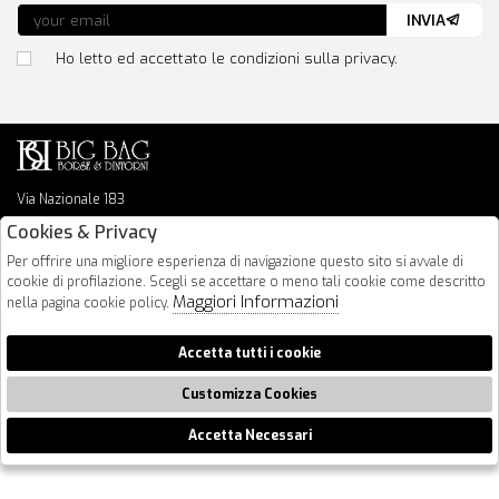
INVIA
Ho letto ed accettato le condizioni sulla privacy.
Via Nazionale 183
64026 Roseto Degli Abruzzi
Cookies & Privacy
085 8936219
Per offrire una migliore esperienza di navigazione questo sito si avvale di
info@bigbagshoponline.it
cookie di profilazione. Scegli se accettare o meno tali cookie come descritto
follow us
Maggiori Informazioni
nella pagina cookie policy.
2026 BigBag - P.iva : 00916940679 Powered by
Atelier
società
gruppo
Accetta tutti i cookie
Zucchetti
Customizza Cookies
Accetta Necessari
🍪