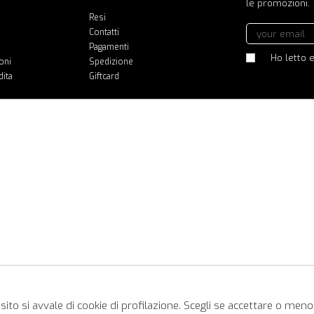
le promozioni.
Resi
Contatti
Pagamenti
Ho letto e
oni
Spedizione
dita
Giftcard
ito si avvale di cookie di profilazione. Scegli se accettare o meno