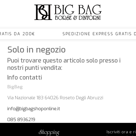
S GRATIS DA 200€ SPEDIZIONE EXPRESS GRA
Solo in negozio
Puoi trovare questo articolo solo presso i
nostri punti vendita:
Info contatti
BigBag
Via Nazionale 183 64026 Roseto Degli Abruzzi
info@bigbagshoponline.it
085 8936219
Iscriviti ora e 
shopping