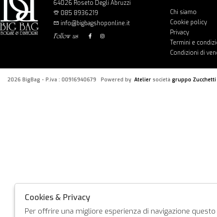
64026 Roseto Degli Abruzzi
Chi siamo
085 8936219
Cookie policy
info@bigbagshoponline.it
Privacy
follow us
Termini e condizi
Condizioni di ven
2026 BigBag - P.iva : 00916940679 Powered by
Atelier
società
gruppo Zucchetti
Cookies & Privacy
Per offrire una migliore esperienza di navigazione questo s