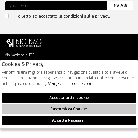
INVIA
Ho letto ed accettato le condizioni sulla privacy.
Via Nazionale 183
64026 Roseto Degli Abruzzi
Cookies & Privacy
085 8936219
Per offrire una migliore esperienza di navigazione questo sito si avvale di
info@bigbagshoponline.it
cookie di profilazione. Scegli se accettare o meno tali cookie come descritto
follow us
Maggiori Informazioni
nella pagina cookie policy.
2026 BigBag - P.iva : 00916940679 Powered by
Atelier
società
gruppo
Accetta tutti i cookie
Zucchetti
Customizza Cookies
Accetta Necessari
🍪