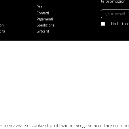
le promozioni.
Resi
Contatti
Pagamenti
Ho letto e
oni
Spedizione
dita
Giftcard
ito si avvale di cookie di profilazione. Scegli se accettare o meno