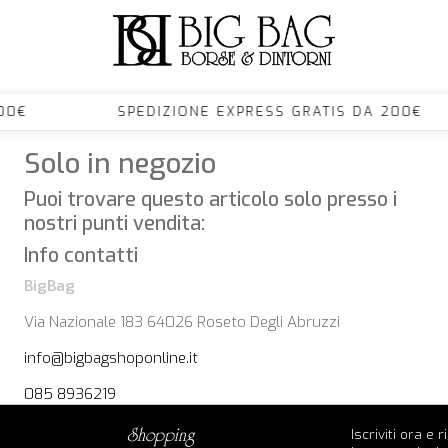
 DA 200€ SPEDIZIONE EXPRESS GRATIS DA 2
Solo in negozio
Puoi trovare questo articolo solo presso i
nostri punti vendita:
Info contatti
BigBag
Via Nazionale 183 64026 Roseto Degli Abruzzi
info@bigbagshoponline.it
085 8936219
Iscriviti ora e 
shopping