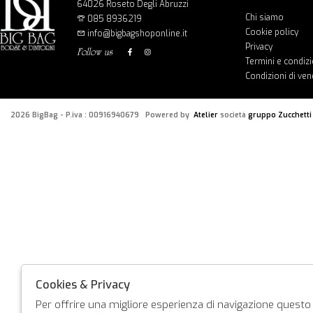
64026 Roseto Degli Abruzzi
Chi siamo
085 8936219
Cookie policy
info@bigbagshoponline.it
Privacy
follow us
Termini e condizi
Condizioni di ven
2026 BigBag - P.iva : 00916940679 Powered by
Atelier
società
gruppo Zucchetti
Cookies & Privacy
Per offrire una migliore esperienza di navigazione questo s