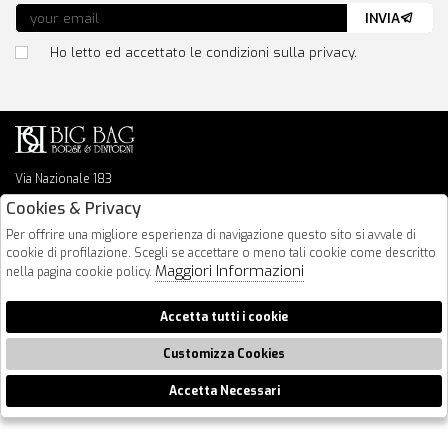
INVIA
Ho letto ed accettato le condizioni sulla privacy.
Via Nazionale 183
64026 Roseto Degli Abruzzi
Cookies & Privacy
085 8936219
Per offrire una migliore esperienza di navigazione questo sito si avvale di
info@bigbagshoponline.it
cookie di profilazione. Scegli se accettare o meno tali cookie come descritto
follow us
Maggiori Informazioni
nella pagina cookie policy.
2026 BigBag - P.iva : 00916940679 Powered by
Atelier
società
gruppo
Accetta tutti i cookie
Zucchetti
Customizza Cookies
Accetta Necessari
🍪