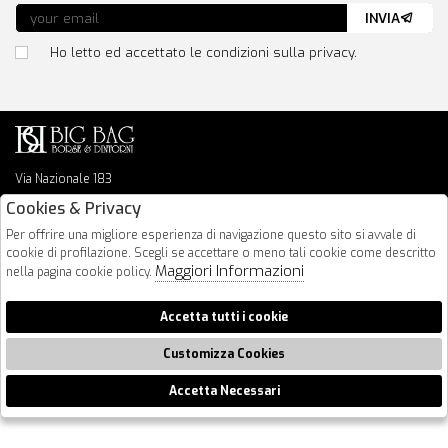
INVIA
Ho letto ed accettato le condizioni sulla privacy.
Via Nazionale 183
64026 Roseto Degli Abruzzi
Cookies & Privacy
085 8936219
Per offrire una migliore esperienza di navigazione questo sito si avvale di
info@bigbagshoponline.it
cookie di profilazione. Scegli se accettare o meno tali cookie come descritto
follow us
Maggiori Informazioni
nella pagina cookie policy.
2026 BigBag - P.iva : 00916940679 Powered by
Atelier
società
gruppo
Accetta tutti i cookie
Zucchetti
Customizza Cookies
Accetta Necessari
🍪